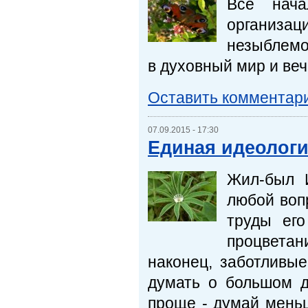
Всё нача
организац
незыблемо
в духовный мир и ве
Оставить комментар
07.09.2015 - 17:30
Единая идеолог
Жил-был И
любой вопр
труды его
процветани
наконец, заботливые
думать о большом д
проще - думай меньш