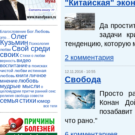
"Китайская" эко
Да простит
Бог
Любовь
Благословение
задачи кр
Олег
это...
Кузьмин
тенденцию, которую 
Психология
Свой среди
любви
своих
2 комментария
Стихи о любви
видео
верность
воспитание
в поисках
чистой любви
истинная
12.11.2016 - 10:55
книги
личное
любовь
Свобода
любовь
мнение
мудрые мысли
о
целомудрии
притчи
ранний секс
Просто р
религия
свобода совести
семья
стихи
юмор
Конан До
все теги
позабавит
что рано."
6 комментариев