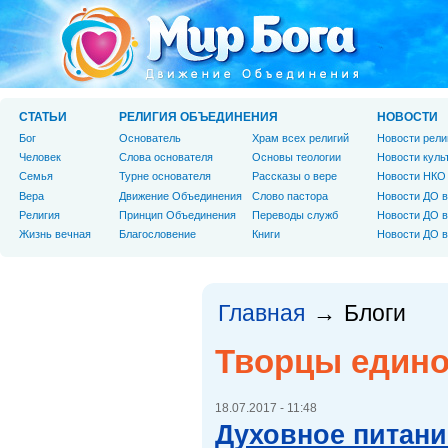
СТАТЬИ
РЕЛИГИЯ ОБЪЕДИНЕНИЯ
НОВОСТИ
Бог
Основатель
Храм всех религий
Новости рели
Человек
Слова основателя
Основы теологии
Новости куль
Cемья
Турне основателя
Рассказы о вере
Новости НКО
Вера
Движение Объединения
Слово пастора
Новости ДО в
Религия
Принцип Объединения
Переводы служб
Новости ДО в
Жизнь вечная
Благословение
Книги
Новости ДО в
Главная
Блоги
→
Творцы едино
18.07.2017 - 11:48
Духовное питани