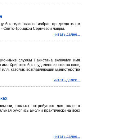
я
ицу был единогласно избран председателем
 - Свято-Троицкой Сергиевой лавры.
читать далее...
ационныхе службы Пакистана включили имя
 имя Христово было удалено из списка слов,
 Гилл, католик, возглавляющий министерство
читать далее...
ках
ремени, сколько потребуется для полного
льная рукопись Библии практически на всех
читать далее...