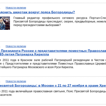
1
Новости религии
яснить ажиотаж вокруг пояса Богородицы?
Главный редактор профильного сетевого ресурса Портал-Cred
Пресвятой Богородицы преследует, скорее, предвыборные, нежел
перед президентскими выборами?
1
Новости религии
 Президента России с представителями поместных Православ
65-летия Патриарха Кирилла
я 2011 года в Красном зале рабочей Патриаршей резиденции в Чистом 
ся с Предстоятелями и представителями Поместных Православных Церквей
тейшего Патриарха Московского и всея Руси Кирилла.
1
Новости религии
есвятой Богородицы: в Москве с 21 по 27 ноября в храме Хри
я 2011 года величайшая православная святыня, Пояс Пресвятой Богородиц
пасителя.