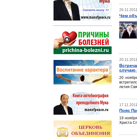
26.11.201
Чем объ
20.11.201
Встреча
случаю 
20 ноябр
встретил
летия Свя
17.11.201
Пояс Пр
19 ноябр
Христа С