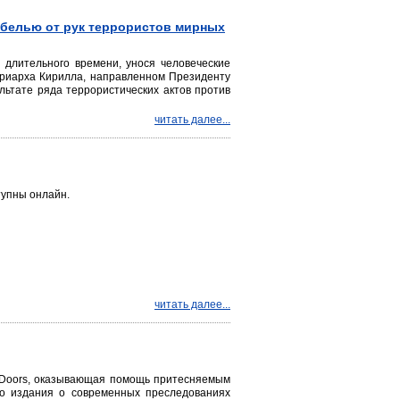
ибелью от рук террористов мирных
 длительного времени, унося человеческие
триарха Кирилла, направленном Президенту
льтате ряда террористических актов против
читать далее...
тупны онлайн.
читать далее...
 Doors, оказывающая помощь притесняемым
го издания о современных преследованиях