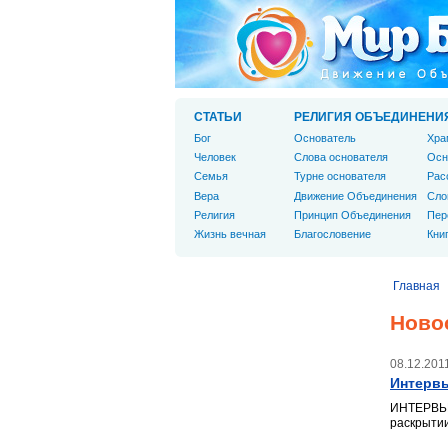
СТАТЬИ
РЕЛИГИЯ ОБЪЕДИНЕНИ
Бог
Основатель
Хра
Человек
Слова основателя
Осн
Cемья
Турне основателя
Рас
Вера
Движение Объединения
Сло
Религия
Принцип Объединения
Пер
Жизнь вечная
Благословение
Кни
Главная
Ново
08.12.201
Интервь
ИНТЕРВЬЮ
раскрытии