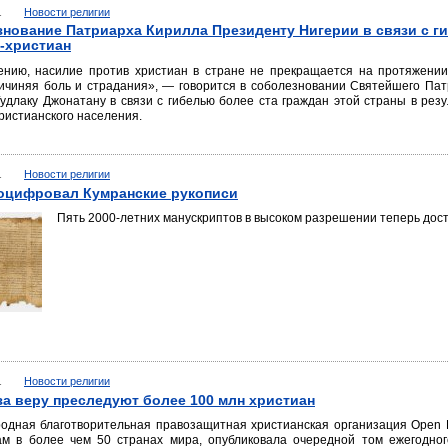
1
Новости религии
нование Патриарха Кирилла Президенту Нигерии в связи с г
-христиан
ению, насилие против христиан в стране не прекращается на протяжении
ричиняя боль и страдания», — говорится в соболезновании Святейшего Па
удлаку Джонатану в связи с гибелью более ста граждан этой страны в резу
ристианского населения.
1
Новости религии
оцифровал Кумранские рукописи
Пять 2000-летних манускриптов в высоком разрешении теперь дос
1
Новости религии
за веру преследуют более 100 млн христиан
одная благотворительная правозащитная христианская организация Open
ам в более чем 50 странах мира, опубликовала очередной том ежегодно