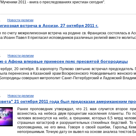
"Мученики 2011 - книга о преследованиях христиан сегодня".
1
Новости религии
гиозная встреча в Ассизи, 27 октября 2011 г.
 по счету межрелигиозная встреча на родине св. Франциска состоялась в Асси
а Иоанн Павел II пригласил исповедников различных религий вместе молитьс
1
Новости религии
ю с Афона впервые принесен пояс пресвятой богородицы
ербург, 20 октября. В аэропорту Пулково святыню встречал председатель 
ыла перенесена в Казанский храм Воскресенского Новодевичьего женского м
 Богородицы совершил митрополит Санкт-Петербургский и Ладожский Владим
1
Новости религии
света" 21 октября 2011 года был предсказан американским п
Ранее проповедник утверждал, что 21 мая случится второе пр
вознестись на небеса двум процентам населения планеты. По по
человек вознесутся на небо, а грешники, которых 6,5 млрд челове
страшных катастроф и разрушительных стихийных бедствий. То ч
проповедника, не его вина. Говоря о своей ошибки, Гарольд Кем
непогрешимым. Точную дату он вывел на основе анализа текстов Б