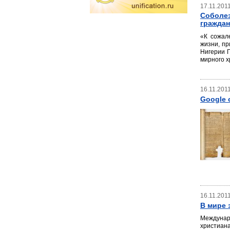
17.11.201
Соболез
граждан
«К сожал
жизни, п
Нигерии Г
мирного х
16.11.201
Google 
16.11.201
В мире 
Междунар
христиан