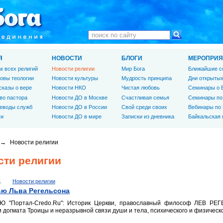
Я
НОВОСТИ
БЛОГИ
МЕРОПРИЯ
м всех религий
Новости религии
Мир Бога
Ближайшие с
овы теологии
Новости культуры
Мудрость принципа
Дни открытых
сказы о вере
Новости НКО
Чистая любовь
Семинары о 
во пастора
Новости ДО в Москве
Счастливая семья
Семинары по
еводы служб
Новости ДО в России
Свой среди своих
Вебинары по
ги
Новости ДО в мире
Записки из дневника
Байкальская
→
Новости религии
сти религии
1
Новости религии
ю Льва Регельсона
 "Портал-Credo.Ru": Историк Церкви, православный философ ЛЕВ РЕ
 догмата Троицы и неразрывной связи души и тела, психического и физическо