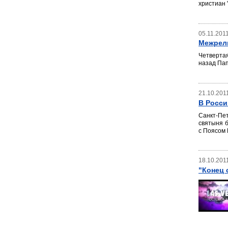
христиан 
05.11.201
Межрели
Четвертая
назад Пап
21.10.201
В Росси
Санкт-Пет
святыня б
с Поясом
18.10.201
"Конец 