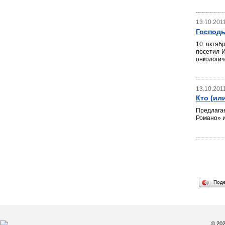
13.10.201
Господь
10 октяб
посетил 
онкологич
13.10.201
Кто (ил
Предлага
Романо» и
Под
© 20