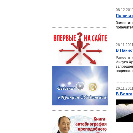
08.12.201
Попечит
Заместит
попечител
26.11.201
В Пакис
Ранее в 
Иисуса Хр
запрещенн
национал
26.11.201
В Болга