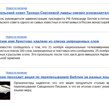
1
Новости религии
ельский совет Троице-Сергиевой лавры сменил руководител
ель руководителя администрации президента РФ Александр Беглов в пятн
ьского совета одного из самых известных и почитаемых в России монастырей
1
Новости религии
тане имя Христово удалено из списка запрещенных слов
новостях сообщалось о том, что 21 ноября национальные телекоммуник
иста в список 160 слов, запрещенных в текстовых sms-сообщениях. 25 ноября
ых к рассылке в sms. Это произошло после того, как в дело вмешался Акрам
ьной гармонии.
1
Новости религии
рии проходит акция по переписыванию Библии на разных язы
Организаторы надеются, что это акция продлиться столько в
переписывания Священного Писания, и что ее итогом станет уника
языках мира.