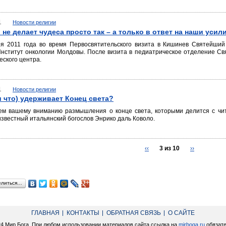
1
Новости религии
 не делает чудеса просто так – а только в ответ на наши усил
ря 2011 года во время Первосвятительского визита в Кишинев Святейший
Институт онкологии Молдовы. После визита в педиатрическое отделение Св
еского центра.
1
Новости религии
и что) удерживает Конец света?
ем вашему вниманию размышления о конце света, которыми делится с чит
звестный итальянский богослов Энрико даль Коволо.
‹‹
3 из 10
››
елиться…
ГЛАВНАЯ
КОНТАКТЫ
ОБРАТНАЯ СВЯЗЬ
О САЙТЕ
24 Мир Бога. При любом использовании материалов сайта ссылка на
mirboga.ru
обязате