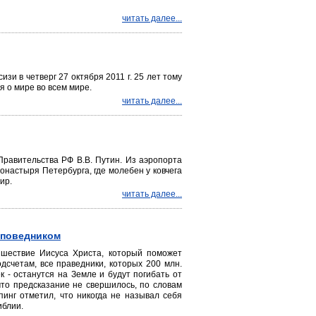
читать далее...
зи в четверг 27 октября 2011 г. 25 лет тому
я о мире во всем мире.
читать далее...
Правительства РФ В.В. Путин. Из аэропорта
онастыря Петербурга, где молебен у ковчега
ир.
читать далее...
роповедником
ишествие Иисуса Христа, который поможет
дсчетам, все праведники, которых 200 млн.
к - останутся на Земле и будут погибать от
то предсказание не свершилось, по словам
пинг отметил, что никогда не называл себя
иблии.