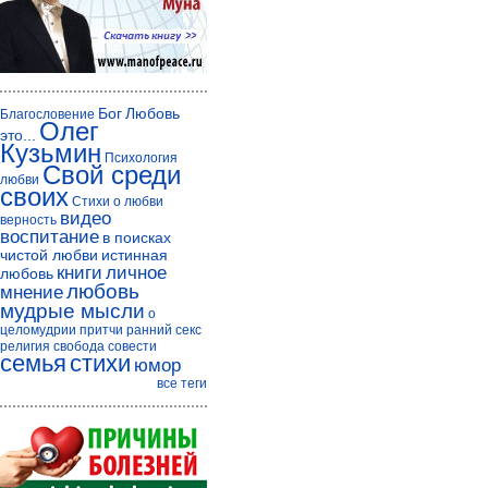
Бог
Любовь
Благословение
Олег
это...
Кузьмин
Психология
Свой среди
любви
своих
Стихи о любви
видео
верность
воспитание
в поисках
чистой любви
истинная
книги
личное
любовь
любовь
мнение
мудрые мысли
о
целомудрии
притчи
ранний секс
религия
свобода совести
семья
стихи
юмор
все теги