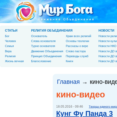
СТАТЬИ
РЕЛИГИЯ ОБЪЕДИНЕНИЯ
НОВОСТИ
Бог
Основатель
Храм всех религий
Новости рели
Человек
Слова основателя
Основы теологии
Новости куль
Cемья
Турне основателя
Рассказы о вере
Новости НКО
Вера
Движение Объединения
Слово пастора
Новости ДО в
Религия
Принцип Объединения
Переводы служб
Новости ДО в
Жизнь вечная
Благословение
Книги
Новости ДО в
Главная
кино-вид
→
кино-видео
18.05.2016 - 09:46
Творцы единого мир
Кунг Фу Панда 3