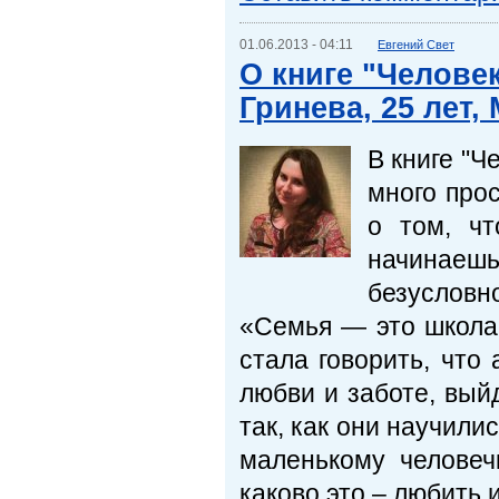
01.06.2013 - 04:11
Евгений Свет
О книге "Челове
Гринева, 25 лет,
В книге "Ч
много про
о том, чт
начинаеш
безусловн
«Семья — это школа 
стала говорить, что
любви и заботе, выйд
так, как они научили
маленькому человеч
каково это – любить и