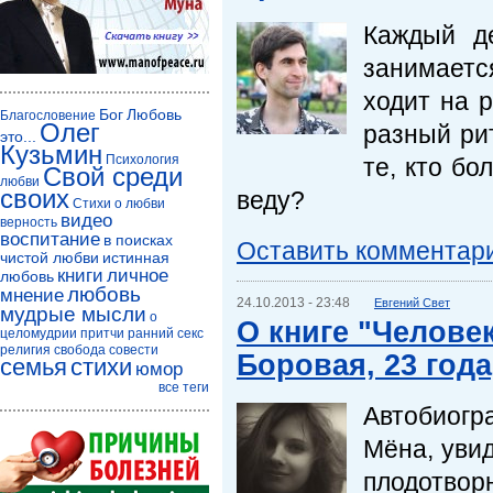
Каждый д
занимается
ходит на р
Бог
Любовь
Благословение
Олег
разный рит
это...
Кузьмин
Психология
те, кто бо
Свой среди
любви
своих
веду?
Стихи о любви
видео
верность
воспитание
в поисках
Оставить комментар
чистой любви
истинная
книги
личное
любовь
любовь
мнение
24.10.2013 - 23:48
Евгений Свет
мудрые мысли
о
О книге "Челове
целомудрии
притчи
ранний секс
религия
свобода совести
Боровая, 23 года
семья
стихи
юмор
все теги
Автобиогр
Мёна, увид
плодотвор