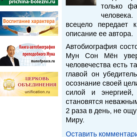
только фа
человека
всецело передает 
описание ее автора.
Автобиография состо
Мун Сон Мён уверя
человечества есть та
главой он убедител
осознание своей цели
силой и энергией,
становятся неважными
2 раза в день, не ощ
Миру.
Оставить комментар