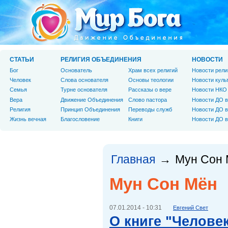
СТАТЬИ
РЕЛИГИЯ ОБЪЕДИНЕНИЯ
НОВОСТИ
Бог
Основатель
Храм всех религий
Новости рели
Человек
Слова основателя
Основы теологии
Новости куль
Cемья
Турне основателя
Рассказы о вере
Новости НКО
Вера
Движение Объединения
Слово пастора
Новости ДО в
Религия
Принцип Объединения
Переводы служб
Новости ДО в
Жизнь вечная
Благословение
Книги
Новости ДО в
Главная
Мун Сон
→
Мун Сон Мён
07.01.2014 - 10:31
Евгений Свет
О книге "Челове