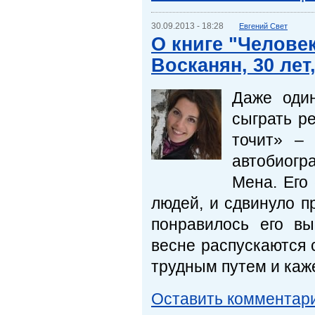
30.09.2013 - 18:28
Евгений Свет
О книге "Челове
Восканян, 30 лет
Даже оди
сыграть р
точит» – 
автобиогр
Мена. Его 
людей, и сдвинуло п
понравилось его в
весне распускаются 
трудным путем и каж
Оставить комментар