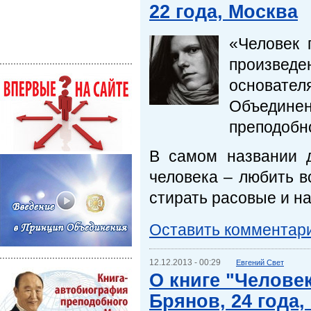
22 года, Москва
«Человек 
произведе
основате
Объедин
преподобн
В самом названии д
человека – любить в
стирать расовые и н
Оставить комментар
12.12.2013 - 00:29
Евгений Свет
О книге "Челове
Брянов, 24 года,