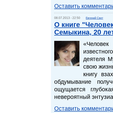
Оставить комментар
08.07.2013 - 22:50
Евгений Свет
О книге "Челове
Семыкина, 20 ле
«Человек
известног
деятеля М
свою жизн
книгу вза
обдумывание получ
ощущается глубока
невероятный энтузиа
Оставить комментар