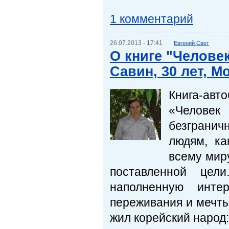
1 комментарий
26.07.2013 - 17:41
Евгений Свет
О книге "Челове
Савин, 30 лет, М
Книга-ав
«Челове
безгранич
людям, ка
всему миру
поставленной це
наполненную инте
переживания и мечты
жил корейский народ: