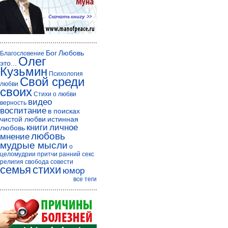
Бог
Любовь
Благословение
Олег
это...
Кузьмин
Психология
Свой среди
любви
своих
Стихи о любви
видео
верность
воспитание
в поисках
чистой любви
истинная
книги
личное
любовь
любовь
мнение
мудрые мысли
о
целомудрии
притчи
ранний секс
религия
свобода совести
семья
стихи
юмор
все теги