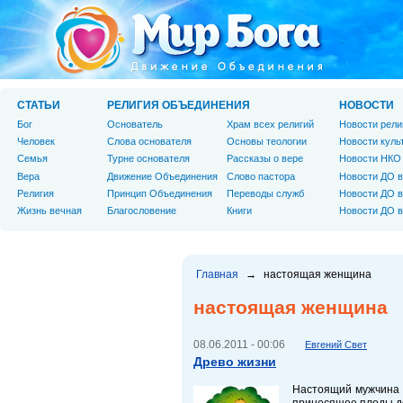
СТАТЬИ
РЕЛИГИЯ ОБЪЕДИНЕНИЯ
НОВОСТИ
Бог
Основатель
Храм всех религий
Новости рели
Человек
Слова основателя
Основы теологии
Новости куль
Cемья
Турне основателя
Рассказы о вере
Новости НКО
Вера
Движение Объединения
Слово пастора
Новости ДО в
Религия
Принцип Объединения
Переводы служб
Новости ДО в
Жизнь вечная
Благословение
Книги
Новости ДО в
Главная
→
настоящая женщина
настоящая женщина
08.06.2011 - 00:06
Евгений Свет
Древо жизни
Настоящий мужчина -
приносящее плоды д