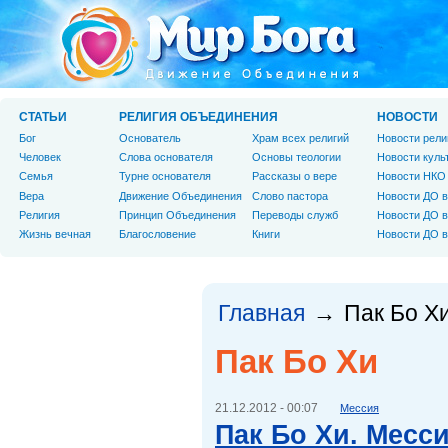
СТАТЬИ
РЕЛИГИЯ ОБЪЕДИНЕНИЯ
НОВОСТИ
Бог
Основатель
Храм всех религий
Новости рели
Человек
Слова основателя
Основы теологии
Новости куль
Cемья
Турне основателя
Рассказы о вере
Новости НКО
Вера
Движение Объединения
Слово пастора
Новости ДО в
Религия
Принцип Объединения
Переводы служб
Новости ДО в
Жизнь вечная
Благословение
Книги
Новости ДО в
Главная
Пак Бо Х
→
Пак Бо Хи
21.12.2012 - 00:07
Мессия
Пак Бо Хи. Месси