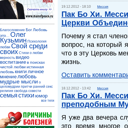
19.12.2012 - 18:10
Мессия
Пак Бо Хи. Месси
Церкви Объедин
Бог
Любовь
Благословение
Олег
Почему я стал члено
это...
Кузьмин
Психология
вопрос, на который я
Свой среди
любви
своих
что в эту Церковь ме
Стихи о любви
видео
верность
жизнь.
воспитание
в поисках
чистой любви
истинная
книги
личное
любовь
Оставить комментар
любовь
мнение
мудрые мысли
о
целомудрии
притчи
ранний секс
18.12.2012 - 13:42
Мессия
религия
свобода совести
Пак Бо Хи. Месси
семья
стихи
юмор
все теги
преподобным М
Я уже два вечера с
это время многое 