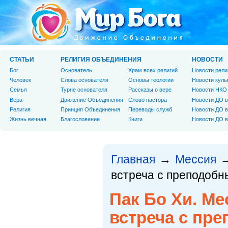
СТАТЬИ
РЕЛИГИЯ ОБЪЕДИНЕНИЯ
НОВОСТИ
Бог
Основатель
Храм всех религий
Новости рели
Человек
Слова основателя
Основы теологии
Новости куль
Cемья
Турне основателя
Рассказы о вере
Новости НКО
Вера
Движение Объединения
Слово пастора
Новости ДО в
Религия
Принцип Объединения
Переводы служб
Новости ДО в
Жизнь вечная
Благословение
Книги
Новости ДО в
Главная
Мессия
→
встреча с преподоб
Пак Бо Хи. Ме
встреча с пр