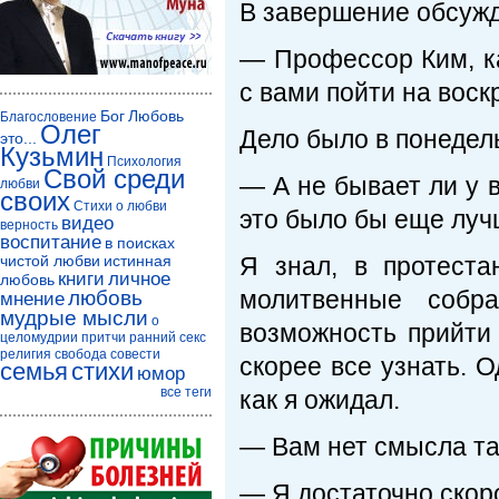
В завершение обсужд
— Профессор Ким, к
с вами пойти на воск
Бог
Любовь
Благословение
Олег
Дело было в понедель
это...
Кузьмин
Психология
Свой среди
— А не бывает ли у 
любви
своих
Стихи о любви
это было бы еще луч
видео
верность
воспитание
в поисках
чистой любви
истинная
Я знал, в протеста
книги
личное
любовь
молитвенные собр
любовь
мнение
мудрые мысли
о
возможность прийти
целомудрии
притчи
ранний секс
религия
свобода совести
скорее все узнать. 
семья
стихи
юмор
все теги
как я ожидал.
— Вам нет смысла та
— Я достаточно скоро