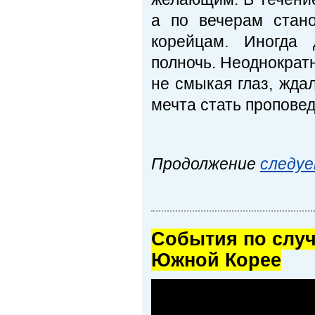
а по вечерам стан
корейцам. Иногда 
полночь. Неоднократн
не смыкая глаз, жда
мечта стать пропове
Продолжение
следу
Cобытия по случ
Южной Корее