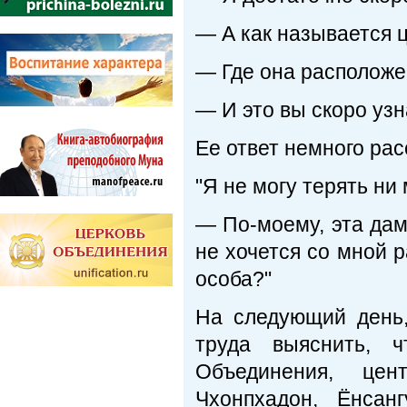
— А как называется 
— Где она располож
— И это вы скоро узн
Ее ответ немного рас
"Я не могу терять ни
— По-моему, эта дама
не хочется со мной р
особа?"
На следующий день,
труда выяснить, 
Объединения, цен
Чхонпхадон, Ёнса