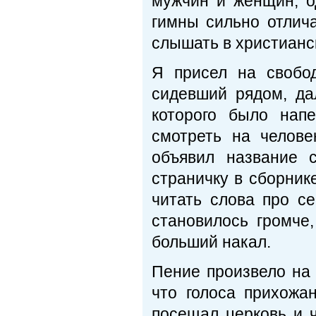
мужчин и женщин, о
гимны сильно отлич
слышать в христианс
Я присел на свобо
сидевший рядом, да
которого было нап
смотреть на челове
объявил название 
страничку в сборник
читать слова про се
становилось громче
больший накал.
Пение произвело на 
что голоса прихожа
посещал церковь и 