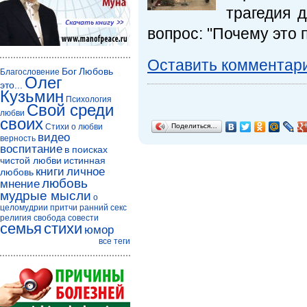
трагедия 
вопрос: "Почему это
Оставить комментар
Бог
Любовь
Благословение
Олег
это...
Кузьмин
Психология
Свой среди
любви
своих
Стихи о любви
Поделиться…
видео
верность
воспитание
в поисках
чистой любви
истинная
книги
личное
любовь
любовь
мнение
мудрые мысли
о
целомудрии
притчи
ранний секс
религия
свобода совести
семья
стихи
юмор
все теги