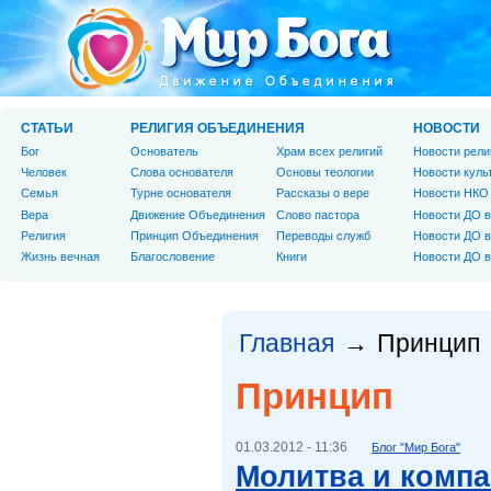
СТАТЬИ
РЕЛИГИЯ ОБЪЕДИНЕНИЯ
НОВОСТИ
Бог
Основатель
Храм всех религий
Новости рели
Человек
Слова основателя
Основы теологии
Новости куль
Cемья
Турне основателя
Рассказы о вере
Новости НКО
Вера
Движение Объединения
Слово пастора
Новости ДО в
Религия
Принцип Объединения
Переводы служб
Новости ДО в
Жизнь вечная
Благословение
Книги
Новости ДО в
Главная
Принцип
→
Принцип
01.03.2012 - 11:36
Блог "Мир Бога"
Молитва и компа