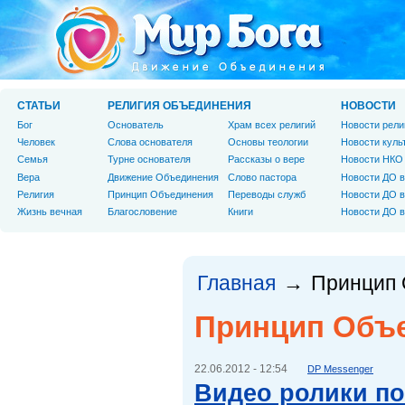
СТАТЬИ
РЕЛИГИЯ ОБЪЕДИНЕНИЯ
НОВОСТИ
Бог
Основатель
Храм всех религий
Новости рели
Человек
Слова основателя
Основы теологии
Новости куль
Cемья
Турне основателя
Рассказы о вере
Новости НКО
Вера
Движение Объединения
Слово пастора
Новости ДО в
Религия
Принцип Объединения
Переводы служб
Новости ДО в
Жизнь вечная
Благословение
Книги
Новости ДО в
Главная
Принцип 
→
Принцип Объ
22.06.2012 - 12:54
DP Messenger
Видео ролики п