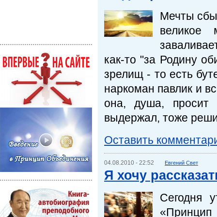
Мечты сбы
великое 
заваливае
как-то "за Родину об
зрелищ - то есть бут
наркоман павлик и вс
она, душа, просит 
выдержал, тоже реши
Оставить комментар
04.08.2010 - 22:52
Евгений Свет
Я хочу рассказа
Сегодня 
«Принцип 