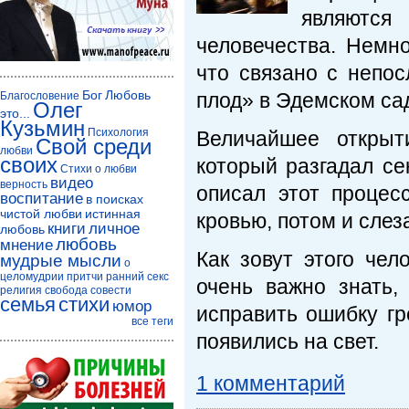
являются
человечества. Немно
что связано с непо
Бог
Любовь
плод» в Эдемском сад
Благословение
Олег
это...
Кузьмин
Психология
Величайшее открыт
Свой среди
любви
своих
который разгадал се
Стихи о любви
видео
верность
описал этот процес
воспитание
в поисках
чистой любви
истинная
кровью, потом и слез
книги
личное
любовь
любовь
мнение
Как зовут этого чел
мудрые мысли
о
целомудрии
притчи
ранний секс
очень важно знать,
религия
свобода совести
семья
стихи
юмор
исправить ошибку гр
все теги
появились на свет.
1 комментарий