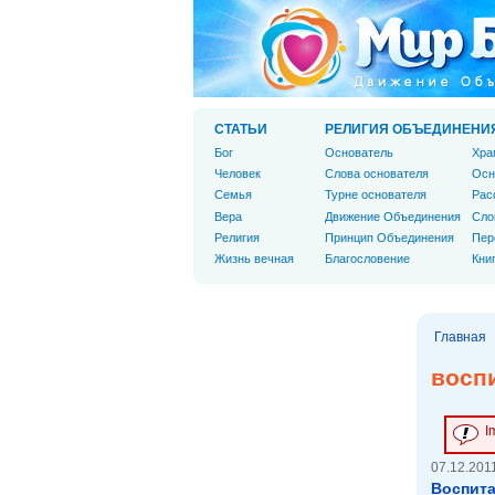
СТАТЬИ
РЕЛИГИЯ ОБЪЕДИНЕНИ
Бог
Основатель
Хра
Человек
Слова основателя
Осн
Cемья
Турне основателя
Рас
Вера
Движение Объединения
Сло
Религия
Принцип Объединения
Пер
Жизнь вечная
Благословение
Кни
Главная
восп
I
07.12.2011
Воспит