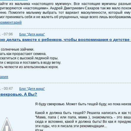
лайте из мальчика «настоящего мужчину». Все настоящие мужчины разные
ритворяются «настоящими». Андрей Дмитриевич Сахаров так же мало похож
оиню. Помогите мальчику выбрать тот вариант маскулинности, который ему
мог принимать себя и не жалеть об упущенных, чаще всего лишь воображаем
 комментарий
 - 07:06
Блог "Дитя мира"
но делать вместе с ребенком, чтобы воспоминания о детств
ь солнечные зайчики.
ать как прорастают семена.
 скатиться с высокой ледяной горы.
ти с мороза и поставить в воду ветку.
ть челюсти из апельсиновых корок.
тария
 - 00:47
Блог "Дитя мира"
свекровью. А Вы?
Я буду свекровью. Может быть тещей буду, но пока неиз
Какой я должна быть тещей? Решила написать и как то
"Мама, папа ( или папа, мама ), знакомьтесь - это ва
сюда и вспомню, какой я должна быть! Во как я придум
эти годы, что я писала эти рекомендации...
Итак.