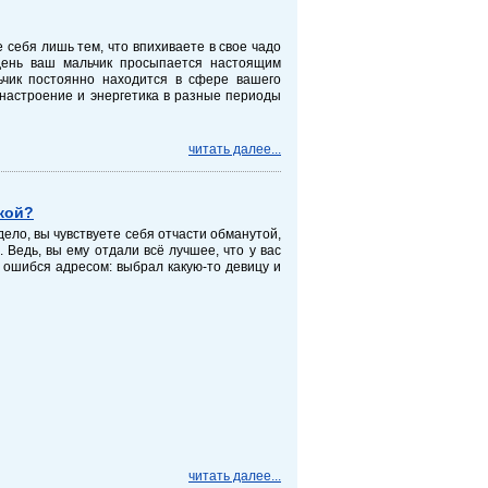
е себя лишь тем, что впихиваете в свое чадо
день ваш мальчик просыпается настоящим
ьчик постоянно находится в сфере вашего
о настроение и энергетика в разные периоды
читать далее...
кой?
ело, вы чувствуете себя отчасти обманутой,
 Ведь, вы ему отдали всё лучшее, что у вас
о ошибся адресом: выбрал какую-то девицу и
читать далее...