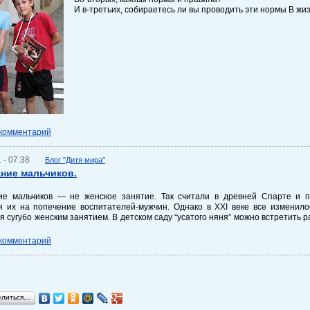
И в-третьих, собираетесь ли вы проводить эти нормы В жи
 комментарий
 - 07:38
Блог "Дитя мира"
ние мальчиков.
ие мальчиков — не женское занятие. Так считали в древней Спарте и 
я их на попечение воспитателей-мужчин. Однако в XXI веке все изменило
я сугубо женским занятием. В детском саду “усатого няня” можно встретить ра
 комментарий
елиться…