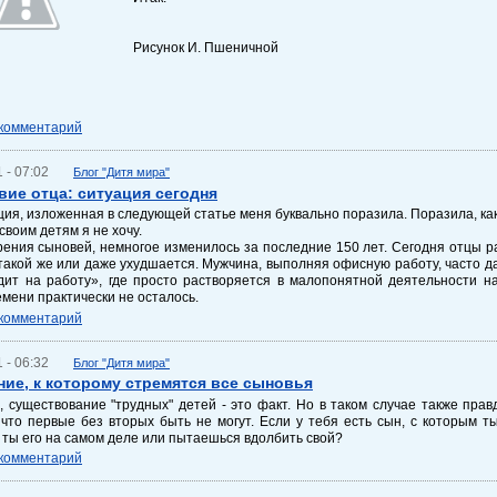
Рисунок И. Пшеничной
 комментарий
 - 07:02
Блог "Дитя мира"
вие отца: ситуация сегодня
я, изложенная в следующей статье меня буквально поразила. Поразила, как с
своим детям я не хочу.
рения сыновей, немногое изменилось за последние 150 лет. Сегодня отцы р
такой же или даже ухудшается. Мужчина, выполняя офисную работу, часто д
дит на работу», где просто растворяется в малопонятной деятельности на
мени практически не осталось.
 комментарий
 - 06:32
Блог "Дитя мира"
ие, к которому стремятся все сыновья
 существование "трудных" детей - это факт. Но в таком случае также прав
что первые без вторых быть не могут. Если у тебя есть сын, с которым 
ты его на самом деле или пытаешься вдолбить свой?
 комментарий