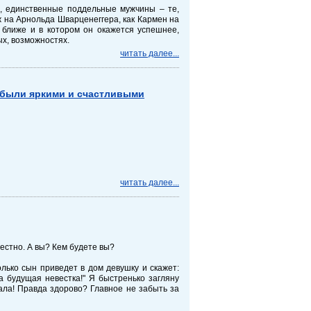
, единственные поддельные мужчины – те,
 на Арнольда Шварценеггера, как Кармен на
 ближе и в котором он окажется успешнее,
ых, возможностях.
читать далее...
е были яркими и счастливыми
читать далее...
вестно. А вы? Кем будете вы?
лько сын приведет в дом девушку и скажет:
ша будущая невестка!" Я быстренько загляну
ала! Правда здорово? Главное не забыть за