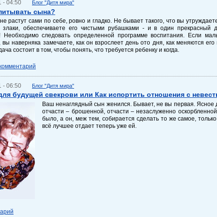
 - 04:50
Блог "Дитя мира"
питывать сына?
не растут сами по себе, ровно и гладко. Не бывает такого, что вы утруждает
 злаки, обеспечиваете его чистыми рубашками - и в один прекрасный 
! Необходимо следовать определенной программе воспитания. Если мал
 вы наверняка замечаете, как он взрослеет день ото дня, как меняются ег
дача состоит в том, чтобы понять, что требуется ребенку и когда.
 комментарий
 - 06:50
Блог "Дитя мира"
для будущей свекрови или Как испортить отношения с невест
Ваш ненаглядный сын женился. Бывает, не вы первая. Ясное д
отчасти – брошенной, отчасти – незаслуженно оскорбленной.
было, а он, меж тем, собирается сделать то же самое, тольк
всё лучшее отдает теперь уже ей.
тарий