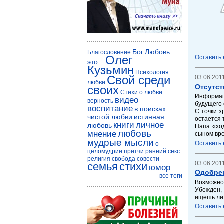
Бог
Любовь
Благословение
Олег
Оставить
это...
Кузьмин
Психология
Свой среди
03.06.2011
любви
Отсутст
своих
Стихи о любви
Информаци
видео
верность
будущего 
воспитание
в поисках
С точки з
чистой любви
истинная
остается 
книги
личное
любовь
Папа «хо
любовь
мнение
сыном вре
мудрые мысли
Оставить
о
целомудрии
притчи
ранний секс
религия
свобода совести
03.06.2011
семья
стихи
юмор
Одобрен
все теги
Возможно,
Убежден, 
ищешь ли 
Оставить