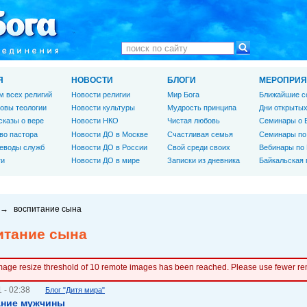
Я
НОВОСТИ
БЛОГИ
МЕРОПРИЯ
м всех религий
Новости религии
Мир Бога
Ближайшие с
овы теологии
Новости культуры
Мудрость принципа
Дни открытых
сказы о вере
Новости НКО
Чистая любовь
Семинары о 
во пастора
Новости ДО в Москве
Счастливая семья
Семинары по
еводы служб
Новости ДО в России
Свой среди своих
Вебинары по
ги
Новости ДО в мире
Записки из дневника
Байкальская
→
воспитание сына
итание сына
mage resize threshold of 10 remote images has been reached. Please use fewer r
 - 02:38
Блог "Дитя мира"
ание мужчины