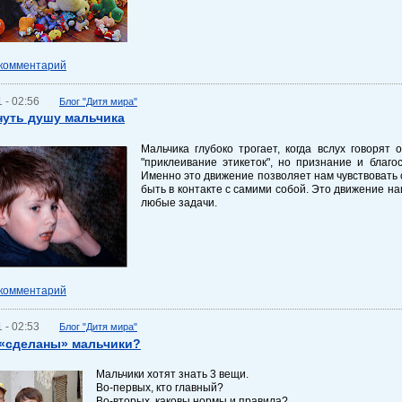
 комментарий
 - 02:56
Блог "Дитя мира"
нуть душу мальчика
Мальчика глубоко трогает, когда вслух говорят 
"приклеивание этикеток", но признание и благо
Именно это движение позволяет нам чувствовать 
быть в контакте с самими собой. Это движение на
любые задачи.
 комментарий
 - 02:53
Блог "Дитя мира"
 «сделаны» мальчики?
Мальчики хотят знать 3 вещи.
Во-первых, кто главный?
Во-вторых, каковы нормы и правила?