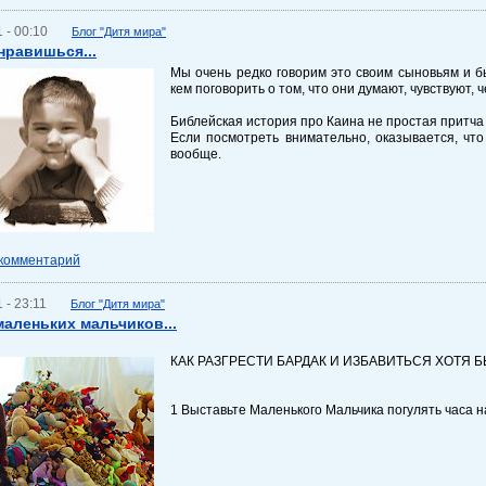
 - 00:10
Блог "Дитя мира"
нравишься...
Мы очень редко говорим это своим сыновьям и б
кем поговорить о том, что они думают, чувствуют, ч
Библейская история про Каина не простая притча 
Если посмотреть внимательно, оказывается, что
вообще.
 комментарий
 - 23:11
Блог "Дитя мира"
аленьких мальчиков...
КАК РАЗГРЕСТИ БАРДАК И ИЗБАВИТЬСЯ ХОТЯ 
1 Выставьте Маленького Мальчика погулять часа н