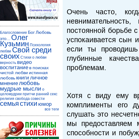
Очень часто, когд
невнимательность,
постоянной борьбе с
Бог
Любовь
Благословение
Олег
успокаивается сын 
это...
Кузьмин
Психология
если ты проводишь
Свой среди
любви
своих
глубинные качеств
Стихи о любви
видео
верность
проблемам.
воспитание
в поисках
чистой любви
истинная
книги
личное
любовь
любовь
мнение
мудрые мысли
о
Хотя с виду ему в
целомудрии
притчи
ранний секс
религия
свобода совести
семья
стихи
комплименты его д
юмор
все теги
слушать это несчетн
мы предоставляем 
способности и побуж