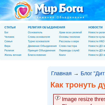
СТАТЬИ
РЕЛИГИЯ ОБЪЕДИНЕНИЯ
НОВОСТИ
Бог
Основатель
Храм всех религий
Новости рели
Человек
Слова основателя
Основы теологии
Новости куль
Cемья
Турне основателя
Рассказы о вере
Новости НКО
Вера
Движение Объединения
Слово пастора
Новости ДО в
Религия
Принцип Объединения
Переводы служб
Новости ДО в
Жизнь вечная
Благословение
Книги
Новости ДО в
Главная
Блог "Дит
→
Как тронуть 
Image resize thr