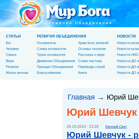
СТАТЬИ
РЕЛИГИЯ ОБЪЕДИНЕНИЯ
НОВОСТИ
Бог
Основатель
Храм всех религий
Новости рели
Человек
Слова основателя
Основы теологии
Новости куль
Cемья
Турне основателя
Рассказы о вере
Новости НКО
Вера
Движение Объединения
Слово пастора
Новости ДО в
Религия
Принцип Объединения
Переводы служб
Новости ДО в
Жизнь вечная
Благословение
Книги
Новости ДО в
Главная
Юрий Ше
→
Юрий Шевчук
26.10.2010 - 23:28
Евгений Свет
Юрий Шевчук - 