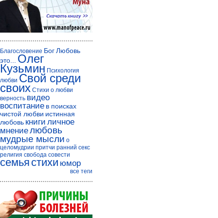
Бог
Любовь
Благословение
Олег
это...
Кузьмин
Психология
Свой среди
любви
своих
Стихи о любви
видео
верность
воспитание
в поисках
чистой любви
истинная
книги
личное
любовь
любовь
мнение
мудрые мысли
о
целомудрии
притчи
ранний секс
религия
свобода совести
семья
стихи
юмор
все теги