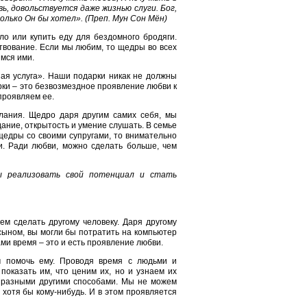
ь, довольствуется даже жизнью слуги. Бог,
лько Он бы хотел». (Преп. Мун Сон Мён)
ело или купить еду для бездомного бродяги.
вование. Если мы любим, то щедры во всех
имся ими.
дная услуга». Наши подарки никак не должны
ки – это безвозмездное проявление любви к
проявляем ее.
елания. Щедро даря другим самих себя, мы
дание, открытость и умение слушать. В семье
 щедры со своими супругами, то внимательно
и. Ради любви, можно сделать больше, чем
ы реализовать свой потенциал и стать
ем сделать другому человеку. Даря другому
 сыном, вы могли бы потратить на компьютер
ами время – это и есть проявление любви.
м помочь ему. Проводя время с людьми и
показать им, что ценим их, но и узнаем их
и разными другими способами. Мы не можем
 хотя бы кому-нибудь. И в этом проявляется