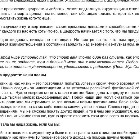
огда не стремилась помочь массам. Я всегда заботилась о конкретных людя
е проявление щедрости и доброты, может подтолкнуть окружающих к ответ
влиять на мир в целом, тем не менее, они обогащают жизнь конкретных лю
обогатить жизнь кого-то еще.
творческие пути жертвования своим временем, деньгами и способностями. С
У каждого из нас есть хоть что-то, а щедрость начинается с того, что мы прид
ящая щедрость никогда не отягощает. Не смотря на то, что нам приде
еся взаимоотношения в состоянии зарядить нас энергией и энтузиазмом, н
 этом мире устроено так, что стоит вам что-то один раз отдать, как это
ее вы ее отдаете, тем в большей мере она к вам возвращается. Любов
то она приносит удовлетворение, удовольствие и радость». (Преп. Мун Со
а щедрости: наши планы
огих из нас жизнь – это постоянная попытка успеть к сроку. Нужно вовремя ул
. Нужно следить за инвестициями и за успехами российской футбольной сб
ь счета. Нужно вовремя менять масло в автомобиле, делать зарядку и посе
еще тысячи мелких каждодневных дел. Порой наши дни могут оказаться ра
ыть ради кого мы стремимся ко все новым и новым достижениям. Легко заб
осредоточится на своих собственных сиюминутных планах. Спешка вредит н
ошениям. Мы не сможем понять других людей и то в чем они нуждаются, е
обы понять самое главное, нужно просто отложить свои дела всего на несколь
стала бы наша жизнь, если бы мы:
йно относились к имуществу и были готовы расстаться с ним при необходимо
овали как минимум 10 процентов своего дохода на помощь другим людям?