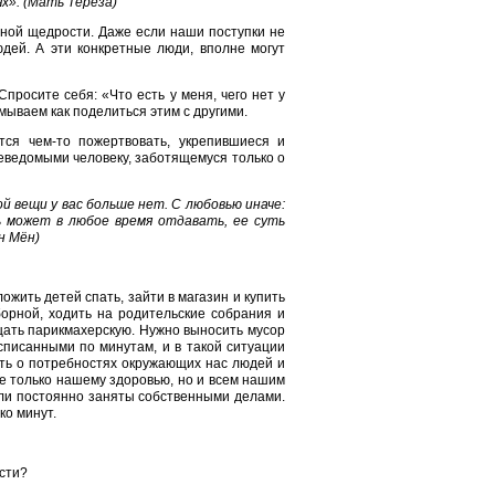
х». (Мать Тереза)
ной щедрости. Даже если наши поступки не
дей. А эти конкретные люди, вполне могут
просите себя: «Что есть у меня, чего нет у
умываем как поделиться этим с другими.
тся чем-то пожертвовать, укрепившиеся и
еведомыми человеку, заботящемуся только о
й вещи у вас больше нет. С любовью иначе:
ь может в любое время отдавать, ее суть
н Мён)
ожить детей спать, зайти в магазин и купить
орной, ходить на родительские собрания и
щать парикмахерскую. Нужно выносить мусор
списанными по минутам, и в такой ситуации
ыть о потребностях окружающих нас людей и
е только нашему здоровью, но и всем нашим
сли постоянно заняты собственными делами.
ко минут.
сти?