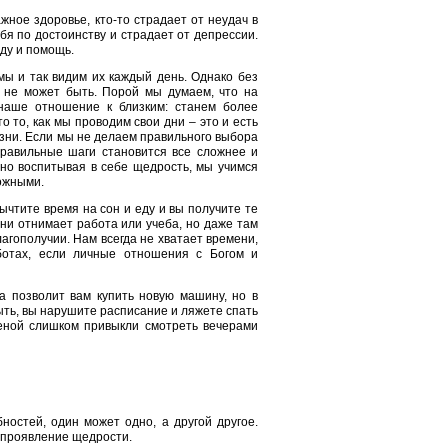
жное здоровье, кто-то страдает от неудач в
бя по достоинству и страдает от депрессии.
ду и помощь.
мы и так видим их каждый день. Однако без
о не может быть. Порой мы думаем, что на
наше отношение к близким: станем более
 то, как мы проводим свои дни – это и есть
зни. Если мы не делаем правильного выбора
 правильные шаги становится все сложнее и
но воспитывая в себе щедрость, мы учимся
ложными.
вычтите время на сон и еду и вы получите те
ни отнимает работа или учеба, но даже там
гополучии. Нам всегда не хватает времени,
ботах, если личные отношения с Богом и
а позволит вам купить новую машину, но в
ть, вы нарушите расписание и ляжете спать
женой слишком привыкли смотреть вечерами
остей, один может одно, а другой другое.
е проявление щедрости.