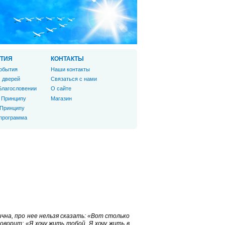
ТИЯ
КОНТАКТЫ
обытия
Наши контакты
 дверей
Связаться с нами
Благословении
О сайте
 Принципу
Магазин
 Принципу
 программа
чна, про нее нельзя сказать: «Вот столько
оворит: «Я хочу жить тобой, Я хочу жить в