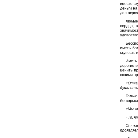
вместо ск
деньги на
долгосроч
Любые 
сердца, 
значимос
удовлетво
Бесспо
иметь бо
скупость 
Иметь 
дорогие в
ценить п
своими нр
«Откаж
души отка
Только
бескорыст
«Мы жи
«То, ч
От нас
проявляе