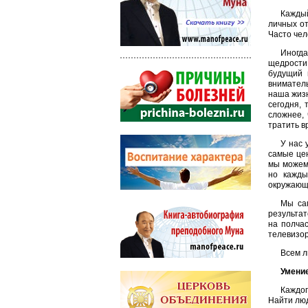
Каждый
личных от
Часто чел
Иногда
щедрости
будущий 
вниматель
наша жизн
сегодня, 
сложнее,
тратить в
У нас 
самые цен
мы можем 
но кажды
окружающ
Мы сам
результат
на полча
телевизо
Всем л
Умени
Каждог
Найти люд