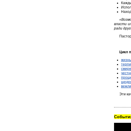
Кажды
Испол
Наход
«Возм
власти и
ради друг
Пастор
Цикл п
жизнь
терпи
смир
честн
прощ
щедр
вежли
Эти ка
Cобытия