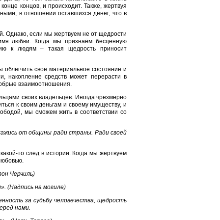
 конце концов, и происходит. Также, жертвуя
ными, в отношении оставшихся денег, что в
й. Однако, если мы жертвуем не от щедрости
имя любви. Когда мы признаём бесценную
нию к людям – такая щедрость приносит
бы облегчить свое материальное состояние и
и, накопление средств может перерасти в
 добрые взаимоотношения.
ельцами своих владельцев. Иногда чрезмерно
ться к своим деньгам и своему имуществу, и
ободой, мы сможем жить в соответствии со
кажись от общины ради страны. Ради своей
 какой-то след в истории. Когда мы жертвуем
любовью.
он Черчиль)
л». (Надпись на могиле)
енность за судьбу человечества, щедрость
еред нами.