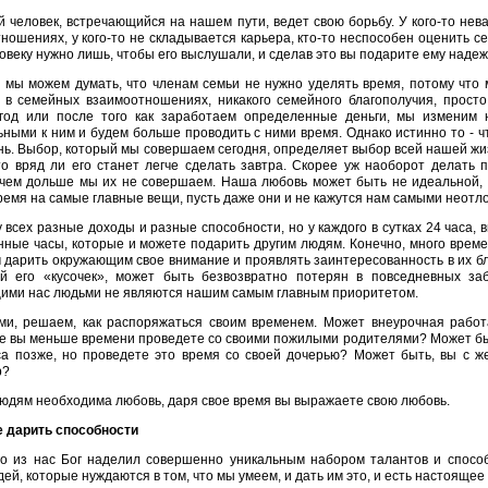
 человек, встречающийся на нашем пути, ведет свою борьбу. У кого-то нева
ношениях, у кого-то не складывается карьера, кто-то неспособен оценить се
овеку нужно лишь, чтобы его выслушали, и сделав это вы подарите ему надеж
 мы можем думать, что членам семьи не нужно уделять время, потому что 
 в семейных взаимоотношениях, никакого семейного благополучия, прост
год или после того как заработаем определенные деньги, мы изменим 
ными к ним и будем больше проводить с ними время. Однако истинно то - что
ь. Выбор, который мы совершаем сегодня, определяет выбор всей нашей жи
то вряд ли его станет легче сделать завтра. Скорее уж наоборот делать
 чем дольше мы их не совершаем. Наша любовь может быть не идеальной, 
ремя на самые главные вещи, пусть даже они и не кажутся нам самыми неот
у всех разные доходы и разные способности, но у каждого в сутках 24 часа, 
ные часы, которые и можете подарить другим людям. Конечно, много време
дарить окружающим свое внимание и проявлять заинтересованность в их бла
й его «кусочек», может быть безвозвратно потерян в повседневных за
ими нас людьми не являются нашим самым главным приоритетом.
и, решаем, как распоряжаться своим временем. Может внеурочная работ
е вы меньше времени проведете со своими пожилыми родителями? Может бы
са позже, но проведете это время со своей дочерью? Может быть, вы с 
р?
юдям необходима любовь, даря свое время вы выражаете свою любовь.
е дарить способности
о из нас Бог наделил совершенно уникальным набором талантов и способн
ей, которые нуждаются в том, что мы умеем, и дать им это, и есть настояще