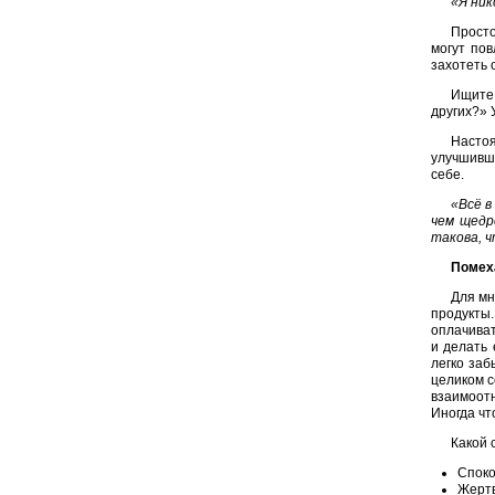
«Я ник
Просто
могут по
захотеть 
Ищите 
других?» 
Насто
улучшивши
себе.
«Всё в
чем щедр
такова, ч
Помех
Для мн
продукты
оплачиват
и делать 
легко заб
целиком с
взаимоотн
Иногда чт
Какой 
Споко
Жертв