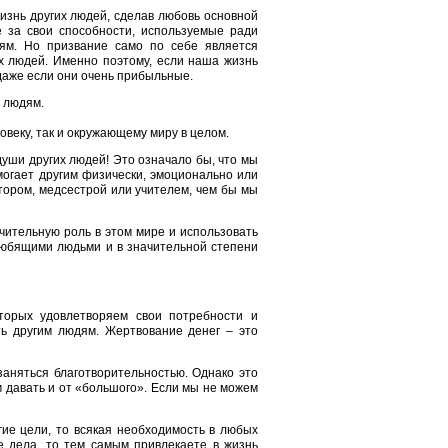
изнь других людей, сделав любовь основной
 за свои способности, используемые ради
дям. Но призвание само по себе является
х людей. Именно поэтому, если наша жизнь
даже если они очень прибыльные.
м людям.
овеку, так и окружающему миру в целом.
души других людей! Это означало бы, что мы
могает другим физически, эмоционально или
тором, медсестрой или учителем, чем бы мы
чительную роль в этом мире и использовать
 любящими людьми и в значительной степени
оторых удовлетворяем свои потребности и
ь другим людям. Жертвование денег – это
заняться благотворительностью. Однако это
м давать и от «большого». Если мы не можем
гие цели, то всякая необходимость в любых
е дела, то тем самым привлекаете в жизнь