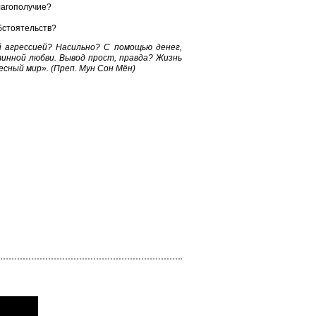
лагополучие?
бстоятельств?
й агрессией? Насильно? С помощью денег,
тинной любви. Вывод прост, правда? Жизнь
сный мир». (Преп. Мун Сон Мён)