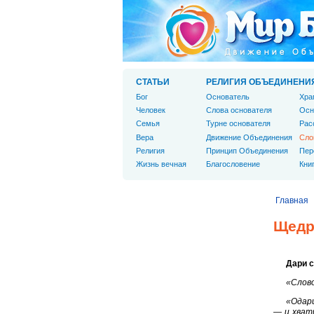
СТАТЬИ
РЕЛИГИЯ ОБЪЕДИНЕНИ
Бог
Основатель
Хра
Человек
Слова основателя
Осн
Cемья
Турне основателя
Рас
Вера
Движение Объединения
Сло
Религия
Принцип Объединения
Пер
Жизнь вечная
Благословение
Кни
Главная
Щедр
Дари 
«Слово
«Одари
— и хвати