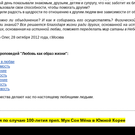
й день показывали знакомым, друзьям, детям и супругу, что нас заботит их б
ьзовали свои способности, чтобы помогать другим?
или радость в щедрости по отношению к другим людям вне зависимости от о
ожно ли объединение? И как я собираюсь его осуществлять? Физическо
ли знаний? Все решается благодаря жизни ради других, основанной на ис
их, основанная на истинной любви, поможет переделать мир сатаны в Небе
 Олег, 28 октября 2012 года, г.Москва
роповедей "Любовь как образ жизни":
 в любви
мость
ение
ость
ение
ость
вость
чества делают нас по-настоящему любящими людьми.
 по случаю 100-летия преп. Мун Сон Мёна в Южной Корее