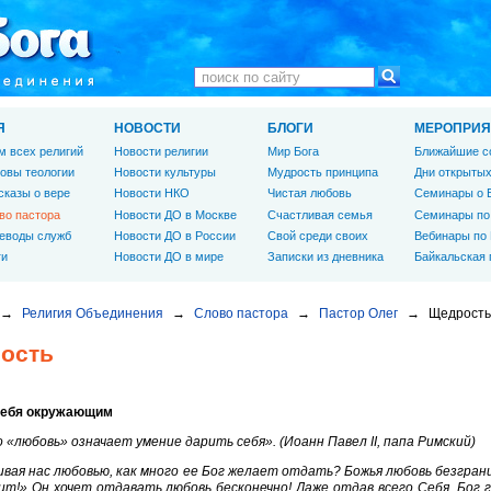
Я
НОВОСТИ
БЛОГИ
МЕРОПРИЯ
м всех религий
Новости религии
Мир Бога
Ближайшие с
овы теологии
Новости культуры
Мудрость принципа
Дни открытых
сказы о вере
Новости НКО
Чистая любовь
Семинары о 
во пастора
Новости ДО в Москве
Счастливая семья
Семинары по
еводы служб
Новости ДО в России
Свой среди своих
Вебинары по
ги
Новости ДО в мире
Записки из дневника
Байкальская
→
Религия Объединения
→
Слово пастора
→
Пастор Олег
→
Щедрость
ость
себя окружающим
 «любовь» означает умение дарить себя». (Иоанн Павел II, папа Римский)
вая нас любовью, как много ее Бог желает отдать? Божья любовь безграни
т!» Он хочет отдавать любовь бесконечно! Даже отдав всего Себя, Бог г