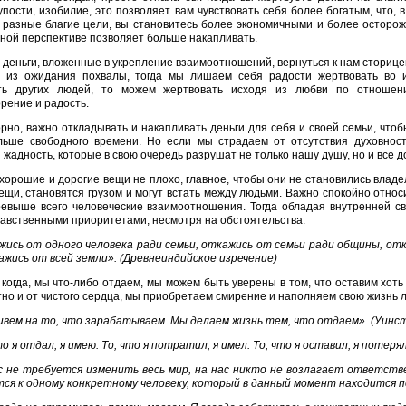
упости, изобилие, это позволяет вам чувствовать себя более богатым, что, в
 разные благие цели, вы становитесь более экономичными и более осторож
ной перспективе позволяет больше накапливать.
деньги, вложенные в укрепление взаимоотношений, вернуться к нам сторице
а из ожидания похвалы, тогда мы лишаем себя радости жертвовать во 
ть других людей, то можем жертвовать исходя из любви по отноше
рение и радость.
рно, важно откладывать и накапливать деньги для себя и своей семьи, что
льше свободного времени. Но если мы страдаем от отсутствия духовност
и жадность, которые в свою очередь разрушат не только нашу душу, но и все
хорошие и дорогие вещи не плохо, главное, чтобы они не становились влад
ещи, становятся грузом и могут встать между людьми. Важно спокойно относи
ревыше всего человеческие взаимоотношения. Тогда обладая внутренней св
авственными приоритетами, несмотря на обстоятельства.
ись от одного человека ради семьи, откажись от семьи ради общины, от
жись от всей земли». (Древнеиндийское изречение)
 когда, мы что-либо отдаем, мы можем быть уверены в том, что оставим хоть
но и от чистого сердца, мы приобретаем смирение и наполняем свою жизнь 
вем на то, что зарабатываем. Мы делаем жизнь тем, что отдаем». (Уинст
то я отдал, я имею. То, что я потратил, я имел. То, что я оставил, я потеря
 не требуется изменить весь мир, на нас никто не возлагает ответств
тся к одному конкретному человеку, который в данный момент находится п