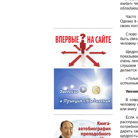
тебе!» Чт
обладающ
Часто 
Однако в
своих пос
Слово 
быть связ
человеку.
Щедрос
показывае
очень лег
слушаем 
делается 
«Толь
истинным
Умени
В совр
человеку 
или книгу
Если 
расспраши
потребно
дарить св
щедрость