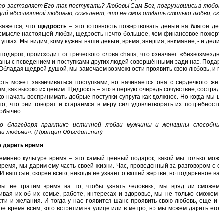
о заставляет Его так поступать? Любовь! Сам Бог, погрузившись в любов
ий абсолютной любовью, сожалеет, что не смог отдать столько любви, ско
кажется, что
щедрость
– это готовность пожертвовать деньги на благое д
 смысле настоящей любви, щедрость нечто большее, чем финансовое пожерт
тупках. Мы видим, кому нужны наши деньги, время, энергия, внимание, - и дел
подарок, происходит от греческого слова charis, что означает «безвозмез
аны с поведением и поступками других людей совершёнными ради нас. Подар
 Обладая щедрой душой, мы замечаем возможности проявить свою любовь, и 
ть может заканчиваться поступками, но начинается она с сердечного ж
м, как высоко их ценим. Щедрость – это в первую очередь сочувствие, состра
ко начать воспринимать добрые поступки супруга как должное. Но когда мы
то, что они говорят и стараемся в меру сил удовлетворять их потребност
обычно.
ко благодаря практике истинной любви мужчины и женщины способн
и людьми». (Принцип Объединения)
е дарить время
еменно культуре время – это самый ценный подарок, какой мы только мож
время, мы дарим ему часть своей жизни. Час, проведенный за разговором с
. И ваш сын, скорее всего, никогда не узнает о вашей жертве, но подаренное в
мы не тратим время на то, чтобы узнать человека, мы вряд ли сможе
вая их об их семье, работе, интересах и здоровье, мы не только сможем 
сти и желания. И тогда у нас появится шанс проявить свою любовь, еще 
ое время всем, кого встретим на улице или в метро, но мы можем дарить его
.