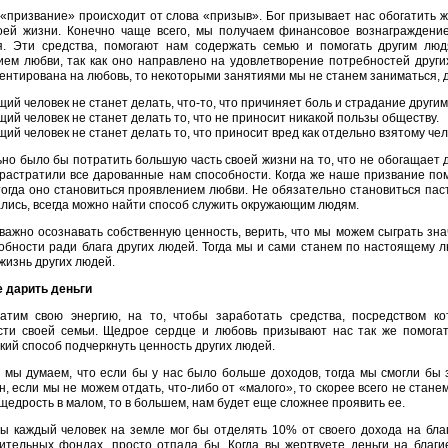
«призвание» происходит от слова «призыв». Бог призывает нас обогатить ж
оей жизни. Конечно чаще всего, мы получаем финансовое вознаграждение
я. Эти средства, помогают нам содержать семью и помогать другим лю
ием любви, так как оно направлено на удовлетворение потребностей други
ентирована на любовь, то некоторыми занятиями мы не станем заниматься, 
ий человек не станет делать, что-то, что причиняет боль и страдание други
ий человек не станет делать то, что не приносит никакой пользы обществу.
ий человек не станет делать то, что приносит вред как отдельно взятому чел
но было бы потратить большую часть своей жизни на то, что не обогащает 
растратили все дарованные нам способности. Когда же наше призвание по
тогда оно становиться проявлением любви. Не обязательно становиться пас
лись, всегда можно найти способ служить окружающим людям.
важно осознавать собственную ценность, верить, что мы можем сыграть зна
обности ради блага других людей. Тогда мы и сами станем по настоящему
жизнь других людей.
 дарить деньги
атим свою энергию, на то, чтобы заработать средства, посредством к
сти своей семьи. Щедрое сердце и любовь призывают нас так же помогат
кий способ подчеркнуть ценность других людей.
 мы думаем, что если бы у нас было больше доходов, тогда мы смогли бы 
, если мы не можем отдать, что-либо от «малого», то скорее всего не стане
щедрость в малом, то в большем, нам будет еще сложнее проявить ее.
ы каждый человек на земле мог бы отделять 10% от своего дохода на бла
рительных фондах, просто отпала бы. Когда вы жертвуете деньги на благи