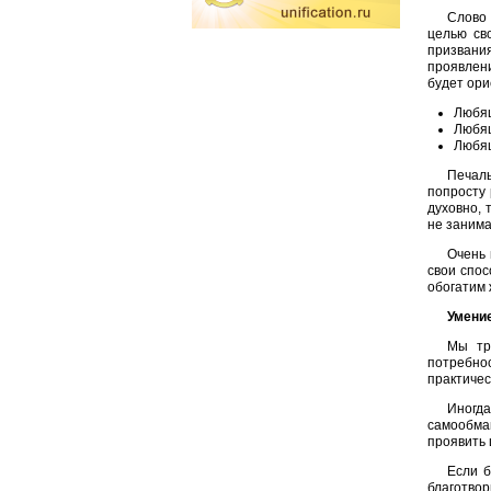
Слово 
целью св
призвани
проявлен
будет ори
Любящ
Любящ
Любящ
Печаль
попросту 
духовно, 
не занима
Очень 
свои спос
обогатим 
Умение
Мы тр
потребно
практичес
Иногда
самообман
проявить 
Если б
благотво