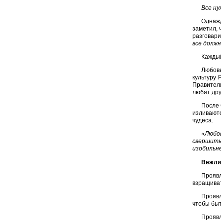
Все ну
Однажд
заметил, 
разговари
все долж
Каждый
Любов
культуру 
Правител
любят дру
После 
изливаютс
чудеса.
«Любов
свершить
изобильн
Вежлив
Проявл
взращиват
Проявл
чтобы быт
Проявл