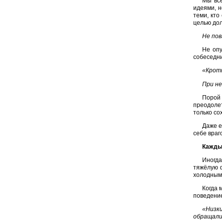
Мы все
идеями, н
теми, кто
целью дол
Не по
Не опу
собеседни
«Крот
При н
Порой 
преодолет
только со
Даже е
себе враг
Кажды
Иногда
тяжёлую ф
холодным,
Когда 
поведение
«Низки
обращали