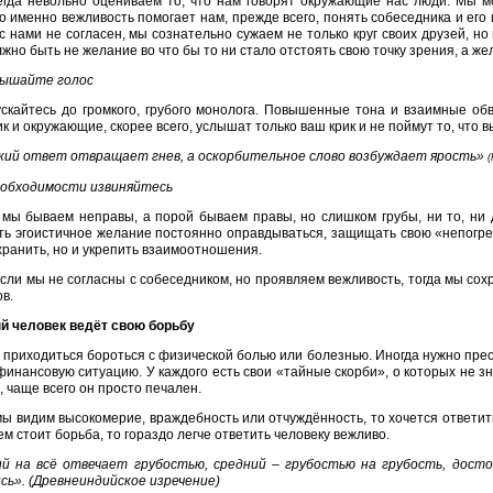
гда невольно оцениваем то, что нам говорят окружающие нас люди. Мы м
о именно вежливость помогает нам, прежде всего, понять собеседника и его 
 с нами не согласен, мы сознательно сужаем не только круг своих друзей, н
жно быть не желание во что бы то ни стало отстоять свою точку зрения, а ж
вышайте голос
скайтесь до громкого, грубого монолога. Повышенные тона и взаимные об
к и окружающие, скорее всего, услышат только ваш крик и не поймут то, что в
кий ответ отвращает гнев, а оскорбительное слово возбуждает ярость»
(
еобходимости извиняйтесь
мы бываем неправы, а порой бываем правы, но слишком грубы, ни то, ни 
ь эгоистичное желание постоянно оправдываться, защищать свою «непогре
хранить, но и укрепить взаимоотношения.
сли мы не согласны с собеседником, но проявляем вежливость, тогда мы со
ов.
й человек ведёт свою борьбу
 приходиться бороться с физической болью или болезнью. Иногда нужно пр
инансовую ситуацию. У каждого есть свои «тайные скорби», о которых не зна
 чаще всего он просто печален.
мы видим высокомерие, враждебность или отчуждённость, то хочется ответить
м стоит борьба, то гораздо легче ответить человеку вежливо.
й на всё отвечает грубостью, средний – грубостью на грубость, досто
сь».
(Древнеиндийское изречение)