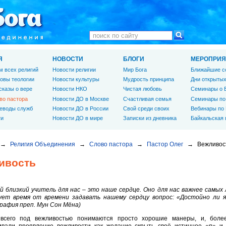
Я
НОВОСТИ
БЛОГИ
МЕРОПРИЯ
м всех религий
Новости религии
Мир Бога
Ближайшие с
овы теологии
Новости культуры
Мудрость принципа
Дни открытых
сказы о вере
Новости НКО
Чистая любовь
Семинары о 
во пастора
Новости ДО в Москве
Счастливая семья
Семинары по
еводы служб
Новости ДО в России
Свой среди своих
Вебинары по
ги
Новости ДО в мире
Записки из дневника
Байкальская
→
Религия Объединения
→
Слово пастора
→
Пастор Олег
→
Вежливос
ивость
 близкий учитель для нас – это наше сердце. Оно для нас важнее самых
ует время от времени задавать нашему сердцу вопрос: «Достойно ли 
рафия преп. Мун Сон Мёна)
всего под вежливостью понимаются просто хорошие манеры, и, боле