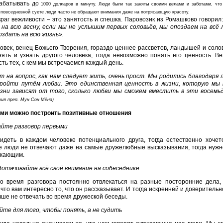
рабатывать до
1000 долларов в минуту. Люди были так заняты своими делами и заботами, что 
 повседневной суете люди часто не обращают внимания даже на потрясающую красоту.
раг вежливости – это занятость и спешка. Паровозик из Ромашково говорил
 на всю весну, если мы не услышим первых соловьёв, мы опоздаем на всё 
здать на всю жизнь».
овек, венец Божьего Творения, гораздо ценнее рассветов, ландышей и солов
ять и узнать другого человека, тогда невозможно понять его ценность. В
ть тех, с кем мы встречаемся каждый день.
 на вопрос, как нам следует жить, очень прост. Мы родились благодаря 
ройти путём любви. Это единственная ценность в жизни, которую мы м
зни зависят от того, сколько любви мы сможем вместить в эти восемь
ия преп. Мун Сон Мёна)
еми можно построить позитивные отношения
айте разговор первыми
идеть в каждом человеке потенциального друга, тогда естественно хочет
е люди не отвечают даже на самые дружелюбные высказывания, тогда нужно
ужающим.
отачивайте всё своё внимание на собеседнике
о время разговора постоянно отвлекаться на разные посторонние дела,
 что вам интересно то, что он рассказывает. И тогда искренней и доверител
чше не отвечать во время дружеской беседы.
те для того, чтобы понять, а не судить