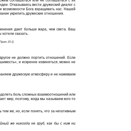
ожем соглашаться или не соглашаться с их
идеи. Отказываясь вести дружеский диалог с
о и возможности Бога взращивать нас. Нашей
елание укрепить дружеские отношения.
винения дают больше жара, чем света. Ваш
ы хотели сказать.
Прит.15:1)
другое не должно портить отношений. Если
шимость», и искренне извиняться, можно не
храняем дружескую атмосферу и не наживаем
еодолеть боль сложных взаимоотношений или
ет мир, поэтому, когда мы называем кого-то
 тем же, но, если понять, что за негативным
йный же никогда не груб, как бы с ним ни