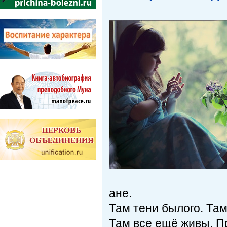
ане.
Там тени былого. Та
Там все ещё живы. П