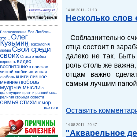
14.08.2011 - 21:13
Несколько слов 
Бог
Любовь
Благословение
Олег
Соблазнительно счи
это...
Кузьмин
Психология
отца состоит в зараб
Свой среди
любви
своих
далеко не так. Быть
Стихи о любви
видео
верность
роль столь же важна
воспитание
в поисках
чистой любви
истинная
отцам важно сдела
книги
личное
любовь
любовь
мнение
самым лучшим папой
мудрые мысли
о
целомудрии
притчи
ранний секс
религия
свобода совести
семья
стихи
юмор
все теги
Оставить комментар
14.08.2011 - 20:47
"Акварельное де