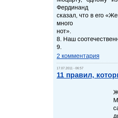
Фердинанд
сказал, что в его «
много
нот».
8. Наш соотечествен
9.
2 комментария
17.07.2011 - 06:57
11 правил, кото
Ж
М
с
д