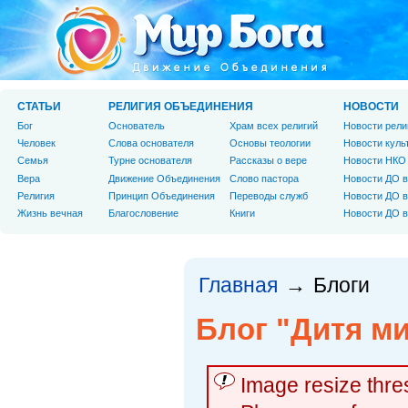
СТАТЬИ
РЕЛИГИЯ ОБЪЕДИНЕНИЯ
НОВОСТИ
Бог
Основатель
Храм всех религий
Новости рели
Человек
Слова основателя
Основы теологии
Новости куль
Cемья
Турне основателя
Рассказы о вере
Новости НКО
Вера
Движение Объединения
Слово пастора
Новости ДО в
Религия
Принцип Объединения
Переводы служб
Новости ДО в
Жизнь вечная
Благословение
Книги
Новости ДО в
Главная
Блоги
→
Блог "Дитя м
Image resize thr