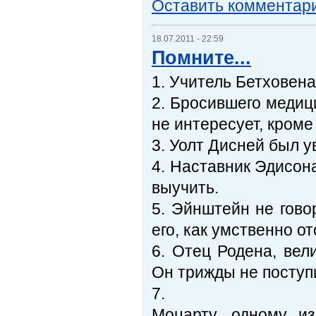
Оставить комментар
18.07.2011 - 22:59
Помните...
1. Учитель Бетховен
2. Бросившего медици
не интересует, кроме
3. Уолт Дисней был у
4. Наставник Эдисона
выучить.
5. Эйнштейн не гово
его, как умственно о
6. Отец Родена, вели
Он трижды не поступи
7.
Моцарту, одному и