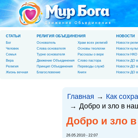
СТАТЬИ
РЕЛИГИЯ ОБЪЕДИНЕНИЯ
НОВОСТИ
Бог
Основатель
Храм всех религий
Новости рели
Человек
Слова основателя
Основы теологии
Новости куль
Cемья
Турне основателя
Рассказы о вере
Новости НКО
Вера
Движение Объединения
Слово пастора
Новости ДО в
Религия
Принцип Объединения
Переводы служб
Новости ДО в
Жизнь вечная
Благословение
Книги
Новости ДО в
Главная
Как сохр
→
Добро и зло в на
→
Добро и зло 
26.05.2010 - 22:07