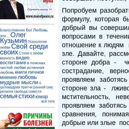
Попробуем разобрат
формулу, которая б
добрый вы совершил
Бог
Любовь
Благословение
Олег
вопросами в течен
это...
Кузьмин
Психология
отношение к людям и
Свой среди
любви
своих
зле. Давайте, расс
Стихи о любви
видео
верность
стороне добра - че
воспитание
в поисках
чистой любви
истинная
сострадание, верн
книги
личное
любовь
любовь
мнение
проявляем заботясь 
мудрые мысли
о
стороне зла - лживо
целомудрии
притчи
ранний секс
религия
свобода совести
семья
стихи
мстительность, не
юмор
все теги
проявляем заботясь
сравнения, понима
добрые или злые по