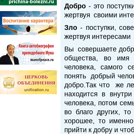
Добро
- это поступ
жертвуя своими инт
Зло
- поступки, сов
жертвуя интересами 
Вы совершаете добры
общества, во имя 
человека, самого 
понять добрый челов
добро.Так что же л
находится в внутр
человека, потом сем
во благо других, т
хорошее, то именно
прийти к добру и что