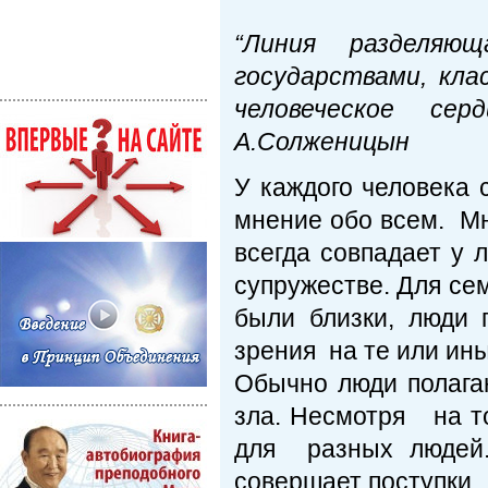
“Линия разделя
государствами, кла
человеческое се
А.Солженицын
У каждого человека 
мнение обо всем. Мн
всегда совпадает у 
супружестве. Для с
были близки, люди 
зрения на те или ин
Обычно люди полага
зла. Несмотря на т
для разных людей.
совершает поступки,