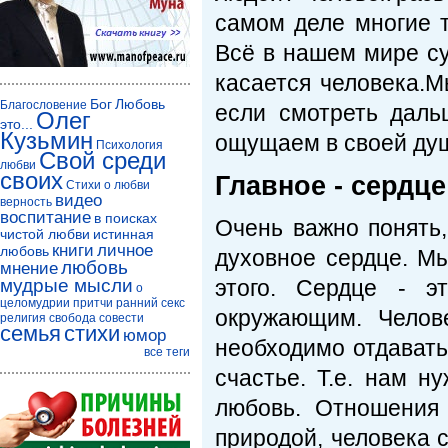
самом деле многие т
Всё в нашем мире су
касается человека.М
Бог
Любовь
Благословение
если смотреть даль
Олег
это...
Кузьмин
ощущаем в своей душ
Психология
Свой среди
любви
своих
Главное - сердце
Стихи о любви
видео
верность
воспитание
в поисках
Очень важно понять,
чистой любви
истинная
книги
личное
любовь
духовное сердце. Мы
любовь
мнение
мудрые мысли
этого. Сердце - э
о
целомудрии
притчи
ранний секс
окружающим. Челов
религия
свобода совести
семья
стихи
юмор
необходимо отдавать
все теги
счастье. Т.е. нам н
любовь. Отношения
природой, человека 