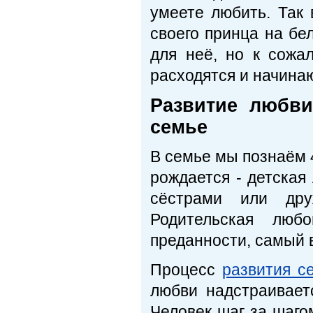
умеете любить. Так 
своего принца на бе
для неё, но к сожа
расходятся и начина
Развитие любви
семье
В семье мы познаём 
рождается - детская
сёстрами или дру
Родительская люб
преданности, самый 
Процесс
развития с
любви надстраивает
Человек шаг за шаго