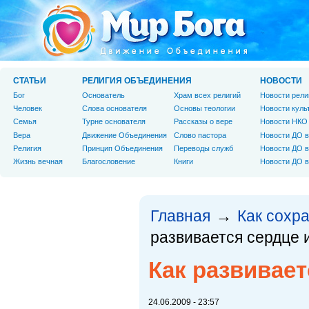
СТАТЬИ
РЕЛИГИЯ ОБЪЕДИНЕНИЯ
НОВОСТИ
Бог
Основатель
Храм всех религий
Новости рели
Человек
Слова основателя
Основы теологии
Новости куль
Cемья
Турне основателя
Рассказы о вере
Новости НКО
Вера
Движение Объединения
Слово пастора
Новости ДО в
Религия
Принцип Объединения
Переводы служб
Новости ДО в
Жизнь вечная
Благословение
Книги
Новости ДО в
Главная
Как сохр
→
развивается сердце 
Как развивает
24.06.2009 - 23:57