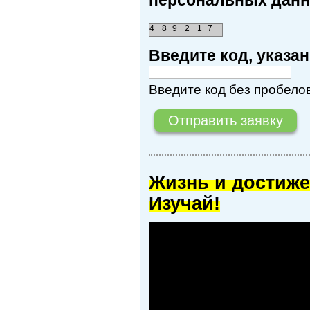
4
8
9
2
1
7
Введите код, указ
Введите код без пробелов
Жизнь и достиже
Изучай!