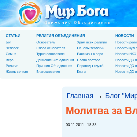
СТАТЬИ
РЕЛИГИЯ ОБЪЕДИНЕНИЯ
НОВОСТИ
Бог
Основатель
Храм всех религий
Новости рели
Человек
Слова основателя
Основы теологии
Новости куль
Cемья
Турне основателя
Рассказы о вере
Новости НКО
Вера
Движение Объединения
Слово пастора
Новости ДО в
Религия
Принцип Объединения
Переводы служб
Новости ДО в
Жизнь вечная
Благословение
Книги
Новости ДО в
Главная
Блог "Мир
→
Молитва за В
03.11.2011 - 18:38