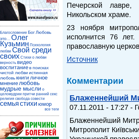
Печерской лавре,
Никольском храме.
23 ноября митропо
Бог
Любовь
Благословение
исполнится 76 лет.
Олег
это...
Кузьмин
православную церков
Психология
Свой среди
любви
своих
Стихи о любви
Источник
видео
верность
воспитание
в поисках
чистой любви
истинная
книги
личное
любовь
Комментарии
любовь
мнение
мудрые мысли
о
целомудрии
притчи
ранний секс
Блаженнейший М
религия
свобода совести
семья
стихи
юмор
07.11.2011 - 17:27 - 
все теги
Блаженнейший Митро
Митрополит Київськи
Украинской правосла