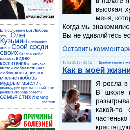
в палате 
высокая х
меня, кото
Когда мы знакомились
Бог
Любовь
Благословение
Олег
Вы не удивляйтесь ес
это...
Кузьмин
Психология
Свой среди
Оставить комментар
любви
своих
Стихи о любви
видео
верность
воспитание
16.02.2013 - 20:52
Давайте верить в чу
в поисках
Как в моей жизн
чистой любви
истинная
книги
личное
любовь
любовь
мнение
Я росла в
мудрые мысли
о
целомудрии
притчи
ранний секс
В школе 
религия
свобода совести
семья
стихи
юмор
разыгрыва
все теги
какой-то
частеньк
крестящуюс