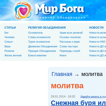
СТАТЬИ
РЕЛИГИЯ ОБЪЕДИНЕНИЯ
НОВОСТИ
Бог
Основатель
Храм всех религий
Новости рели
Человек
Слова основателя
Основы теологии
Новости куль
Cемья
Турне основателя
Рассказы о вере
Новости НКО
Вера
Движение Объединения
Слово пастора
Новости ДО в
Религия
Принцип Объединения
Переводы служб
Новости ДО в
Жизнь вечная
Благословение
Книги
Новости ДО в
Главная
молитва
→
молитва
29.01.2014 - 16:02
Давайте верить в чу
Снежная буря и