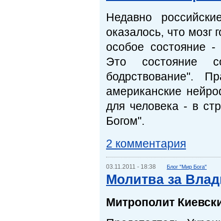
Недавно российски
оказалось, что мозг 
особое состояние -
Это состояние со
бодрствование". П
американские нейро
для человека - в ст
Богом".
2 комментария
03.11.2011 - 18:38
Блог "Мир Бога"
Молитва за Вла
Митрополит Киевски