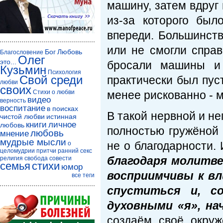
машину, затем вдруг
из-за которого был
впереди. Большинств
или не смогли спра
Бог
Любовь
Благословение
Олег
это...
бросали машины и 
Кузьмин
Психология
Свой среди
практически был пуст
любви
своих
Стихи о любви
менее рискованно - 
видео
верность
воспитание
в поисках
В такой нервной и не
чистой любви
истинная
книги
личное
любовь
полностью гружёной 
любовь
мнение
мудрые мысли
не о благодарности.
о
целомудрии
притчи
ранний секс
благодаря молитв
религия
свобода совести
семья
стихи
юмор
восприимчивы к вл
все теги
спуститься и, с
духовными «я», на
создаём своё окруж