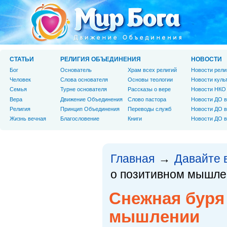
СТАТЬИ
РЕЛИГИЯ ОБЪЕДИНЕНИЯ
НОВОСТИ
Бог
Основатель
Храм всех религий
Новости рели
Человек
Слова основателя
Основы теологии
Новости куль
Cемья
Турне основателя
Рассказы о вере
Новости НКО
Вера
Движение Объединения
Слово пастора
Новости ДО в
Религия
Принцип Объединения
Переводы служб
Новости ДО в
Жизнь вечная
Благословение
Книги
Новости ДО в
Главная
Давайте 
→
о позитивном мышле
Снежная буря
мышлении