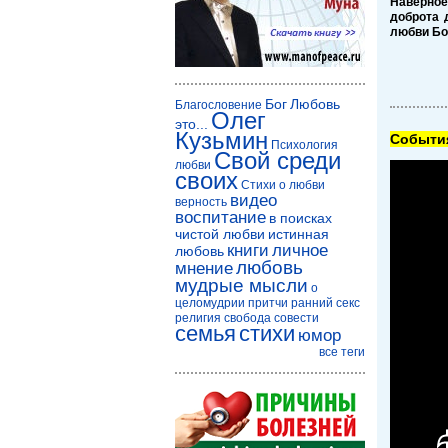
Наверное
доброта 
любви Бог
Бог
Любовь
Благословение
Олег
это...
Кузьмин
Cобытия
Психология
Свой среди
любви
своих
Стихи о любви
видео
верность
воспитание
в поисках
чистой любви
истинная
книги
личное
любовь
любовь
мнение
мудрые мысли
о
целомудрии
притчи
ранний секс
религия
свобода совести
семья
стихи
юмор
все теги