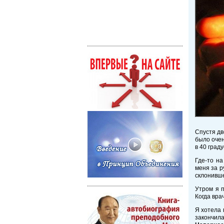
Спустя дв
было очен
в 40 град
Где-то на
меня за р
склонивше
Утром я п
Когда вра
Я хотела 
закончила