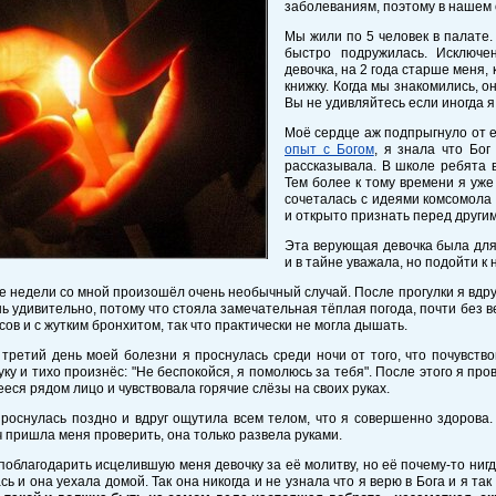
заболеваниям, поэтому в нашем 
Мы жили по 5 человек в палате.
быстро подружилась. Исключе
девочка, на 2 года старше меня,
книжку. Когда мы знакомились, он
Вы не удивляйтесь если иногда я
Моё сердце аж подпрыгнуло от е
опыт с Богом
, я знала что Бог
рассказывала. В школе ребята в
Тем более к тому времени я уж
сочеталась с идеями комсомола 
и открыто признать перед другим
Эта верующая девочка была для 
и в тайне уважала, но подойти к н
е недели со мной произошёл очень необычный случай. После прогулки я вдруг
ь удивительно, потому что стояла замечательная тёплая погода, почти без ве
усов и с жутким бронхитом, так что практически не могла дышать.
 третий день моей болезни я проснулась среди ночи от того, что почувство
уку и тихо произнёс: "Не беспокойся, я помолюсь за тебя". После этого я про
еся рядом лицо и чувствовала горячие слёзы на своих руках.
роснулась поздно и вдруг ощутила всем телом, что я совершенно здорова
ч пришла меня проверить, она только развела руками.
поблагодарить исцелившую меня девочку за её молитву, но её почему-то нигд
сь и она уехала домой. Так она никогда и не узнала что я верю в Бога и я так