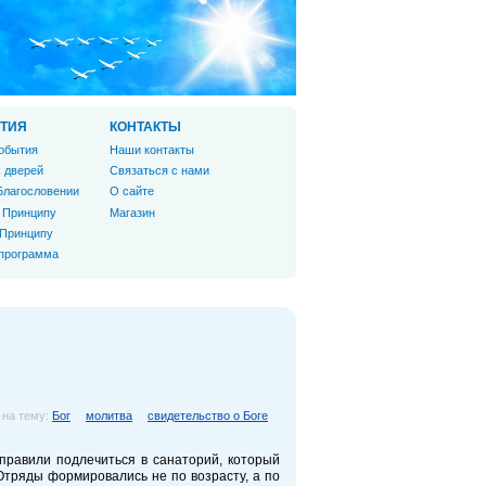
ТИЯ
КОНТАКТЫ
обытия
Наши контакты
 дверей
Связаться с нами
Благословении
О сайте
 Принципу
Магазин
 Принципу
 программа
 на тему:
Бог
молитва
свидетельство о Боге
тправили подлечиться в санаторий, который
Отряды формировались не по возрасту, а по