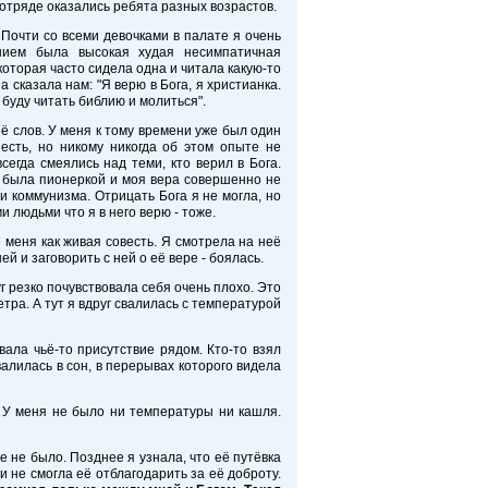
отряде оказались ребята разных возрастов.
 Почти со всеми девочками в палате я очень
нием была высокая худая несимпатичная
 которая часто сидела одна и читала какую-то
а сказала нам: "Я верю в Бога, я христианка.
 буду читать библию и молиться".
ё слов. У меня к тому времени уже был один
 есть, но никому никогда об этом опыте не
сегда смеялись над теми, кто верил в Бога.
е была пионеркой и моя вера совершенно не
и коммунизма. Отрицать Бога я не могла, но
и людьми что я в него верю - тоже.
меня как живая совесть. Я смотрела на неё
ей и заговорить с ней о её вере - боялась.
 резко почувствовала себя очень плохо. Это
тра. А тут я вдруг свалилась с температурой
вала чьё-то присутствие рядом. Кто-то взял
валилась в сон, в перерывах которого видела
. У меня не было ни температуры ни кашля.
е не было. Позднее я узнала, что её путёвка
 и не смогла её отблагодарить за её доброту.