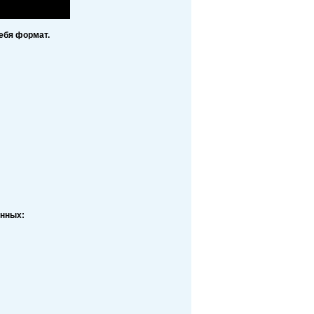
ебя формат.
анных: