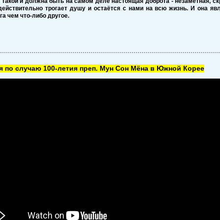
 такой и должна быть на самом деле настоящая доброта - незаметная, ск
действительно трогает душу и остаётся с нами на всю жизнь. И она я
а чем что-либо другое.
 по случаю 100-летия преп. Мун Сон Мёна в Южной Корее