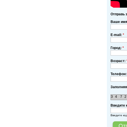
Отправь 
Ваше им
E-mail:
*
Город:
*
Возраст:
Телефон:
Заполняя
3
4
7
2
Введите 
Введите ко