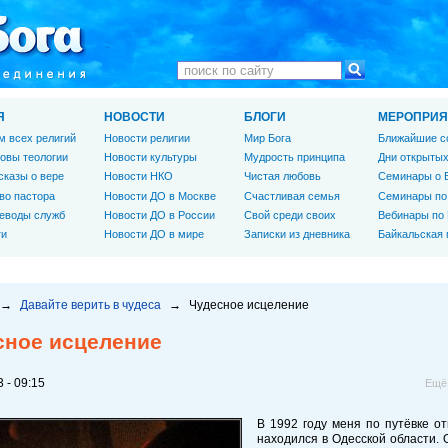
Я
НОВОСТИ
БЛОГИ
МЕРОПРИЯ
м всех религий
Новости религии
Мир Бога
Ближайшие с
овы теологии
Новости культуры
Мудрость принципа
Дни открытых
сказы о вере
Новости НКО
Чистая любовь
Семинары о 
во пастора
Новости ДО в Москве
Счастливая семья
Семинары по
еводы служб
Новости ДО в России
Свой среди своих
Вебинары по
ги
Новости ДО в мире
Записки из дневника
Байкальская
→
Давайте верить в чудеса
→
Чудесное исцеление
сное исцеление
 - 09:15
Ещё
В 1992 году меня по путёвке о
находился в Одесской области. 