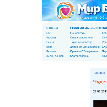
СТАТЬИ
РЕЛИГИЯ ОБЪЕДИНЕНИ
Бог
Основатель
Хра
Человек
Слова основателя
Осн
Cемья
Турне основателя
Рас
Вера
Движение Объединения
Сло
Религия
Принцип Объединения
Пер
Жизнь вечная
Благословение
Кни
Главная
Чуде
22.02.2013