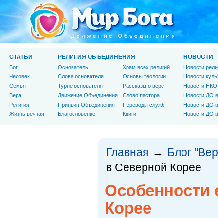
СТАТЬИ
РЕЛИГИЯ ОБЪЕДИНЕНИЯ
НОВОСТИ
Бог
Основатель
Храм всех религий
Новости рели
Человек
Слова основателя
Основы теологии
Новости куль
Cемья
Турне основателя
Рассказы о вере
Новости НКО
Вера
Движение Объединения
Слово пастора
Новости ДО в
Религия
Принцип Объединения
Переводы служб
Новости ДО в
Жизнь вечная
Благословение
Книги
Новости ДО в
Главная
Блог "Вер
→
в Северной Корее
Особенности 
Корее