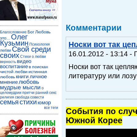
Комментарии
Бог
Любовь
Благословение
Олег
это...
Кузьмин
Носки вот так це
Психология
Свой среди
любви
16.01.2012 - 13:14 - 
своих
Стихи о любви
видео
верность
Носки вот так цепля
воспитание
в поисках
чистой любви
истинная
литературу или лозу
книги
личное
любовь
любовь
мнение
мудрые мысли
о
целомудрии
притчи
ранний секс
религия
свобода совести
семья
стихи
юмор
все теги
Cобытия по случ
Южной Корее