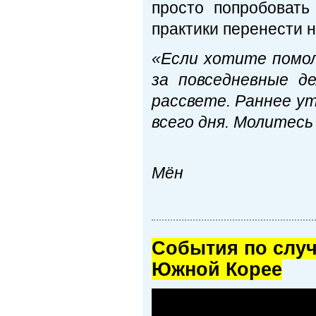
просто попробоват
практики перенести н
«Если хотите помол
за повседневные д
рассвете. Раннее у
всего дня. Молитесь
Пре
Мён
Cобытия по случ
Южной Корее