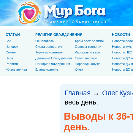
СТАТЬИ
РЕЛИГИЯ ОБЪЕДИНЕНИЯ
НОВОСТИ
Бог
Основатель
Храм всех религий
Новости рели
Человек
Слова основателя
Основы теологии
Новости куль
Cемья
Турне основателя
Рассказы о вере
Новости НКО
Вера
Движение Объединения
Слово пастора
Новости ДО в
Религия
Принцип Объединения
Переводы служб
Новости ДО в
Жизнь вечная
Благословение
Книги
Новости ДО в
Главная
Олег Куз
→
весь день.
Выводы к 36-т
день.