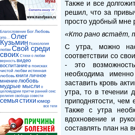
Также и все долгожит
решил, что за привы
просто удобный мне 
Бог
Любовь
Благословение
«Кто рано встаёт, 
Олег
это...
Кузьмин
Психология
С утра, можно на
Свой среди
любви
своих
соответствии со сво
Стихи о любви
видео
верность
- это возможност
воспитание
в поисках
чистой любви
истинная
необходима именно
книги
личное
любовь
любовь
мнение
заставить кровь акти
мудрые мысли
о
утра, то в течении 
целомудрии
притчи
ранний секс
религия
свобода совести
семья
стихи
приподнятости, чем 
юмор
все теги
Также с утра необ
вдохновение и руко
составлять план на в