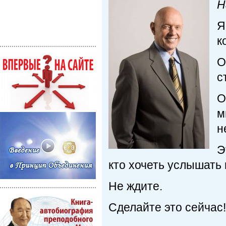
Н
Я
к
О
с
О
м
н
Э
кто хочеть услышать 
Не ждите.
Сделайте это сейчас!