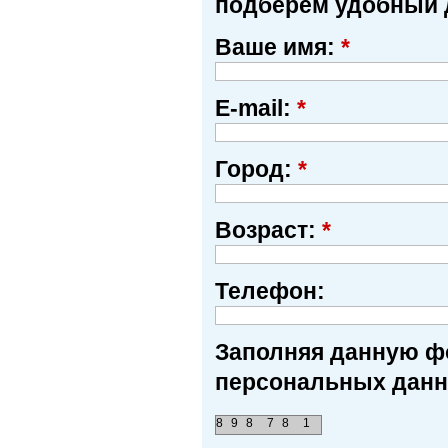
подберем удобный 
Ваше имя:
*
E-mail:
*
Город:
*
Возраст:
*
Телефон:
Заполняя данную фо
персональных данн
8
9
8
7
8
1