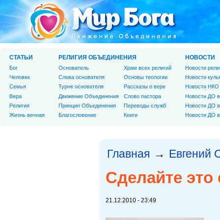
СТАТЬИ
РЕЛИГИЯ ОБЪЕДИНЕНИЯ
НОВОСТИ
Бог
Основатель
Храм всех религий
Новости рели
Человек
Слова основателя
Основы теологии
Новости куль
Cемья
Турне основателя
Рассказы о вере
Новости НКО
Вера
Движение Объединения
Слово пастора
Новости ДО в
Религия
Принцип Объединения
Переводы служб
Новости ДО в
Жизнь вечная
Благословение
Книги
Новости ДО в
Главная
Евгений 
→
Сделайте это 
21.12.2010 - 23:49