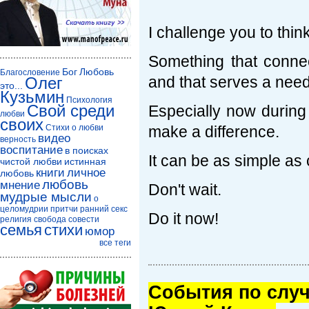
I challenge you to thi
Something that connec
Бог
Любовь
Благословение
and that serves a need
Олег
это...
Кузьмин
Психология
Свой среди
Especially now during
любви
своих
Стихи о любви
make a difference.
видео
верность
воспитание
в поисках
It can be as simple as
чистой любви
истинная
книги
личное
любовь
любовь
мнение
Don't wait.
мудрые мысли
о
целомудрии
притчи
ранний секс
Do it now!
религия
свобода совести
семья
стихи
юмор
все теги
Cобытия по случ