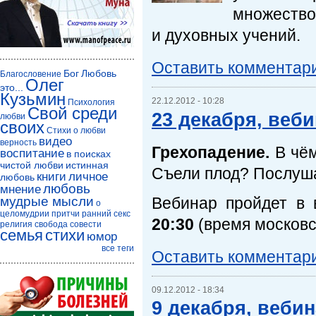
множество
и духовных учений.
Оставить комментар
Бог
Любовь
Благословение
Олег
это...
Кузьмин
22.12.2012 - 10:28
Психология
Свой среди
23 декабря, веб
любви
своих
Стихи о любви
видео
верность
Грехопадение.
В чём
воспитание
в поисках
чистой любви
истинная
Съели плод? Послуш
книги
личное
любовь
любовь
мнение
Вебинар пройдет в
мудрые мысли
о
целомудрии
притчи
ранний секс
20:30
(время московск
религия
свобода совести
семья
стихи
юмор
все теги
Оставить комментар
09.12.2012 - 18:34
9 декабря, веби