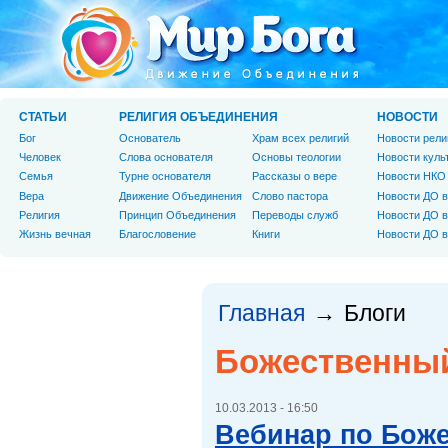
СТАТЬИ
РЕЛИГИЯ ОБЪЕДИНЕНИЯ
НОВОСТИ
Бог
Основатель
Храм всех религий
Новости рели
Человек
Слова основателя
Основы теологии
Новости куль
Cемья
Турне основателя
Рассказы о вере
Новости НКО
Вера
Движение Объединения
Слово пастора
Новости ДО в
Религия
Принцип Объединения
Переводы служб
Новости ДО в
Жизнь вечная
Благословение
Книги
Новости ДО в
Главная
Блоги
→
Божественны
10.03.2013 - 16:50
Вебинар по Бож