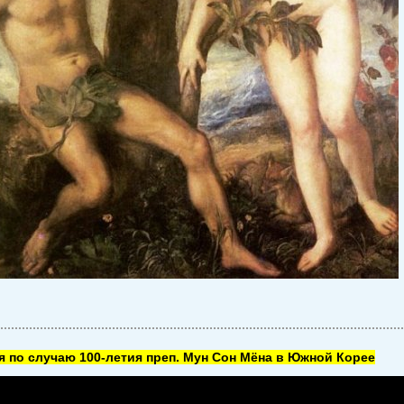
 по случаю 100-летия преп. Мун Сон Мёна в Южной Корее