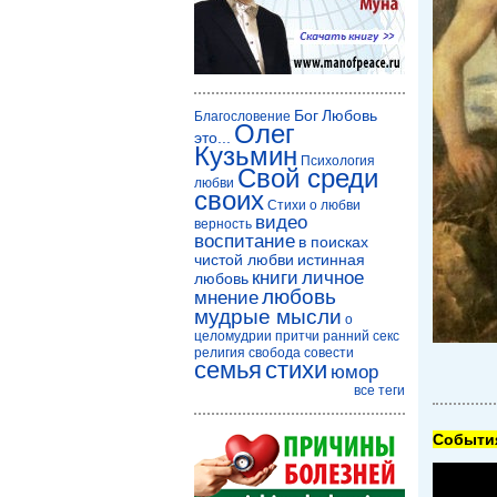
Бог
Любовь
Благословение
Олег
это...
Кузьмин
Психология
Свой среди
любви
своих
Стихи о любви
видео
верность
воспитание
в поисках
чистой любви
истинная
книги
личное
любовь
любовь
мнение
мудрые мысли
о
целомудрии
притчи
ранний секс
религия
свобода совести
семья
стихи
юмор
все теги
Cобытия