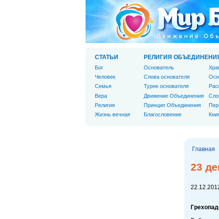
СТАТЬИ
РЕЛИГИЯ ОБЪЕДИНЕНИ
Бог
Основатель
Хра
Человек
Слова основателя
Осн
Cемья
Турне основателя
Рас
Вера
Движение Объединения
Сло
Религия
Принцип Объединения
Пер
Жизнь вечная
Благословение
Кни
Главная
23 де
22.12.2012
Грехопад