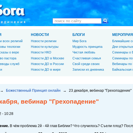
Я
НОВОСТИ
БЛОГИ
МЕРОПРИЯ
м всех религий
Новости религии
Мир Бога
Ближайшие с
овы теологии
Новости культуры
Мудрость принципа
Дни открытых
сказы о вере
Новости НКО
Чистая любовь
Семинары о 
во пастора
Новости ДО в Москве
Счастливая семья
Семинары по
еводы служб
Новости ДО в России
Свой среди своих
Вебинары по
ги
Новости ДО в мире
Записки из дневника
Байкальская
→
Божественный Принцип онлайн
→
23 декабря, вебинар "Грехопадение"
кабря, вебинар "Грехопадение"
 - 10:28
ение.
В чём проблема 2й - 4й глав Библии? Что случилось? Съели плод? По