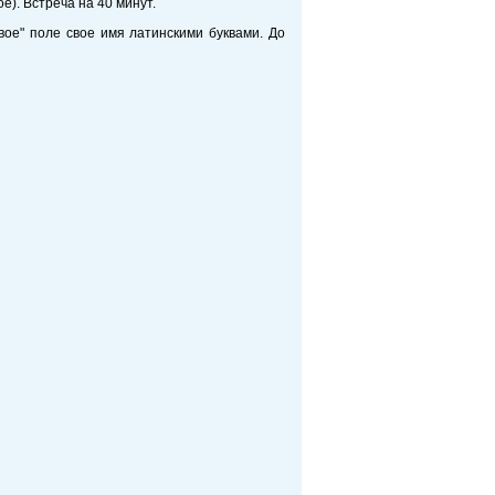
е). Встреча на 40 минут.
вое" поле свое имя латинскими буквами. До