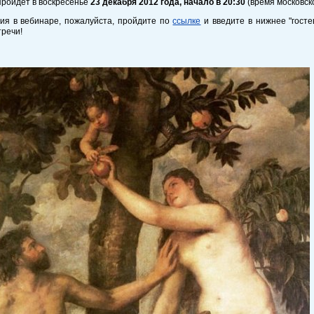
пройдет в воскресенье
23 декабря 2012 года, начало в 20:30
(время московско
тия в вебинаре, пожалуйста, пройдите по
ссылке
и введите в нижнее "госте
тречи!