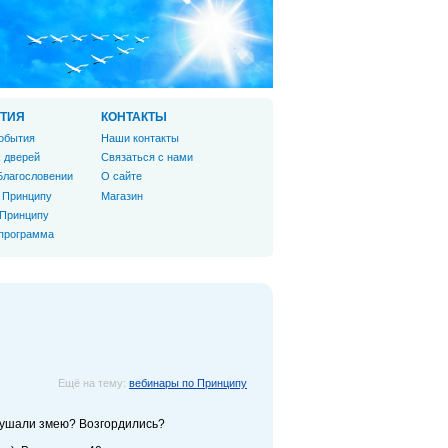
ТИЯ
КОНТАКТЫ
обытия
Наши контакты
 дверей
Связаться с нами
Благословении
О сайте
 Принципу
Магазин
 Принципу
 программа
Ещё на тему:
вебинары по Принципу
слушали змею? Возгордились?