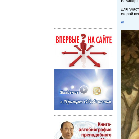
Вебинар 
Для учас
скорой вс
///