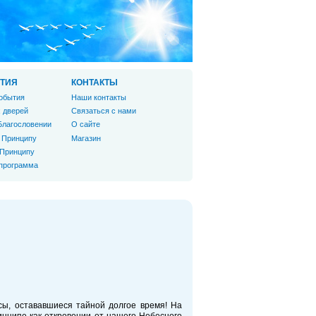
ТИЯ
КОНТАКТЫ
обытия
Наши контакты
 дверей
Связаться с нами
Благословении
О сайте
 Принципу
Магазин
 Принципу
 программа
ы, остававшиеся тайной долгое время! На
ципе как откровении от нашего Небесного