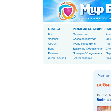
СТАТЬИ
РЕЛИГИЯ ОБЪЕДИНЕНИ
Бог
Основатель
Хра
Человек
Слова основателя
Осн
Cемья
Турне основателя
Рас
Вера
Движение Объединения
Сло
Религия
Принцип Объединения
Пер
Жизнь вечная
Благословение
Кни
Главная
веби
10.03.2013
Вебинар