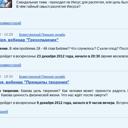
Скандальная тема - приходил ли Иисус для распятия, или цель был
В чём тайный смысл распятия Иисуса?
 комментарий
 - 10:28
Божественный Принцип онлайн
бря, вебинар "Грехопадение"
ение.
В чём проблема 2й - 4й глав Библии? Что случилось? Съели плод? По
пройдет в воскресенье
23 декабря 2012 года, начало в 20:30
(время московско
 комментарий
 - 18:34
Божественный Принцип онлайн
ря, вебинар "Принципы творения"
 творения.
Какова цель творения? Как человек может принести радость 
 Какова ценность физической жизни. Что нас ждёт после смерти?
пройдет в воскресенье
9 декабря 2012 года, н
ачало
в 9 часов вечера
. Встреч
тарий