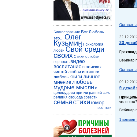
Оставить
Бог
Любовь
Благословение
Олег
22.12.2012
это...
Кузьмин
23 дека
Психология
Свой среди
любви
Грехопад
своих
Стихи о любви
Вебинар 
видео
верность
воспитание
в поисках
Оставить
чистой любви
истинная
книги
личное
любовь
любовь
мнение
09.12.2012
мудрые мысли
9 декаб
о
целомудрии
притчи
ранний секс
Принципы
религия
свобода совести
семья
стихи
человека?
юмор
все теги
Вебинар 
1 коммен