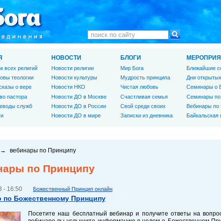
Я
НОВОСТИ
БЛОГИ
МЕРОПРИЯ
м всех религий
Новости религии
Мир Бога
Ближайшие с
овы теологии
Новости культуры
Мудрость принципа
Дни открытых
сказы о вере
Новости НКО
Чистая любовь
Семинары о 
во пастора
Новости ДО в Москве
Счастливая семья
Семинары по
еводы служб
Новости ДО в России
Свой среди своих
Вебинары по
ги
Новости ДО в мире
Записки из дневника
Байкальская
→
вебинары по Принципу
нары по Принципу
 - 16:50
Божественный Принцип онлайн
 по Божественному Принципу
Посетите наш бесплатный вебинар и получите ответы на вопрос
вебинаре вы услышите информацию в целом о Божественном Прин