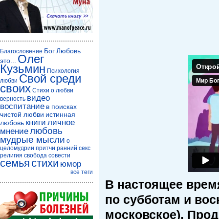
Бог
Любовь
Благословение
Олег
это...
Кузьмин
Психология
Свой среди
любви
своих
Стихи о любви
видео
верность
воспитание
в поисках
чистой любви
истинная
книги
личное
любовь
любовь
мнение
мудрые мысли
о
целомудрии
притчи
ранний секс
религия
свобода совести
семья
стихи
юмор
все теги
В настоящее врем
по субботам и вос
московское). Прод