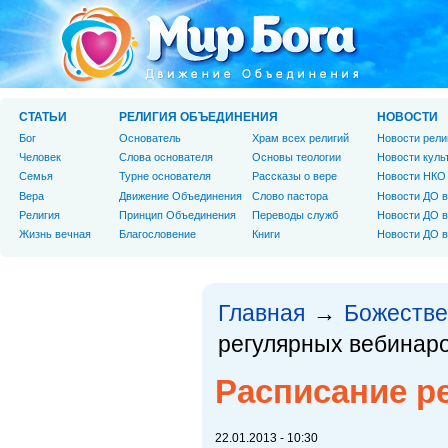
СТАТЬИ
РЕЛИГИЯ ОБЪЕДИНЕНИЯ
НОВОСТИ
Бог
Основатель
Храм всех религий
Новости рели
Человек
Слова основателя
Основы теологии
Новости куль
Cемья
Турне основателя
Рассказы о вере
Новости НКО
Вера
Движение Объединения
Слово пастора
Новости ДО в
Религия
Принцип Объединения
Переводы служб
Новости ДО в
Жизнь вечная
Благословение
Книги
Новости ДО в
Главная
Божестве
→
регулярных вебинар
Расписание р
22.01.2013 - 10:30