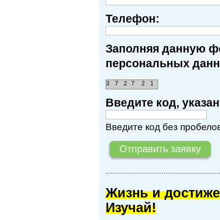
Телефон:
Заполняя данную фо
персональных данн
3
7
2
7
2
1
Введите код, указ
Введите код без пробелов
Жизнь и достиже
Изучай!