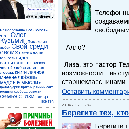
Телефон
создаваем
свободным
Бог
Любовь
Благословение
Олег
это...
Кузьмин
Психология
Свой среди
- Алло?
любви
своих
Стихи о любви
видео
верность
воспитание
в поисках
-Лиза, это пастор Те
чистой любви
истинная
книги
личное
возможности выст
любовь
любовь
мнение
старшеклассницами 
мудрые мысли
о
целомудрии
притчи
ранний секс
Оставить комментар
религия
свобода совести
семья
стихи
юмор
все теги
23.04.2012 - 17:47
Берегите тех, кт
Берегите т