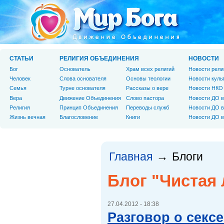
СТАТЬИ
РЕЛИГИЯ ОБЪЕДИНЕНИЯ
НОВОСТИ
Бог
Основатель
Храм всех религий
Новости рели
Человек
Слова основателя
Основы теологии
Новости куль
Cемья
Турне основателя
Рассказы о вере
Новости НКО
Вера
Движение Объединения
Слово пастора
Новости ДО в
Религия
Принцип Объединения
Переводы служб
Новости ДО в
Жизнь вечная
Благословение
Книги
Новости ДО в
Главная
Блоги
→
Блог "Чистая
27.04.2012 - 18:38
Разговор о секс