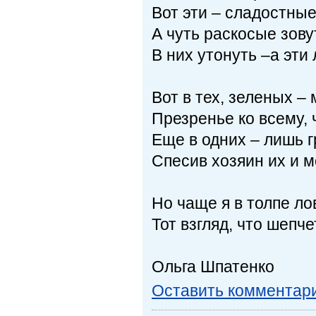
Вот эти – сладостные
А чуть раскосые зову
В них утонуть –а эти
Вот в тех, зеленых –
Презренье ко всему, ч
Еще в одних – лишь г
Спесив хозяин их и 
Но чаще я в толпе л
Тот взгляд, что шепч
Ольга Шпатенко
Оставить комментар