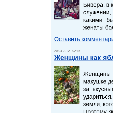
Бивера, в 
служении,
какими б
женаты бол
Оставить комментар
20.04.2012 - 02:45
Женщины как яб
Женщины 
макушке де
за вкусны
удариться
земли, кот
Поэтому я