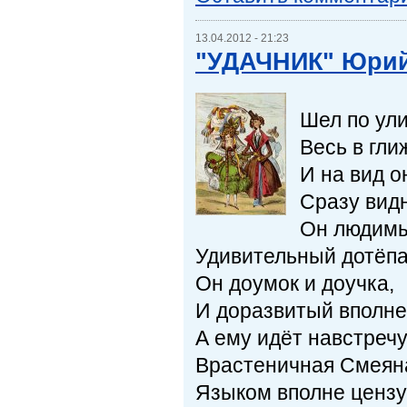
13.04.2012 - 21:23
"УДАЧНИК" Юрий
Шел по ули
Весь в гли
И на вид о
Сразу видн
Он людимы
Удивительный дотёпа
Он доумок и доучка,
И доразвитый вполне
А ему идёт навстреч
Врастеничная Смеян
Языком вполне ценз