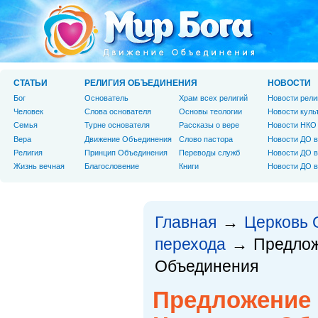
СТАТЬИ
РЕЛИГИЯ ОБЪЕДИНЕНИЯ
НОВОСТИ
Бог
Основатель
Храм всех религий
Новости рели
Человек
Слова основателя
Основы теологии
Новости куль
Cемья
Турне основателя
Рассказы о вере
Новости НКО
Вера
Движение Объединения
Слово пастора
Новости ДО в
Религия
Принцип Объединения
Переводы служб
Новости ДО в
Жизнь вечная
Благословение
Книги
Новости ДО в
Главная
Церковь 
→
перехода
Предлож
→
Объединения
Предложение 