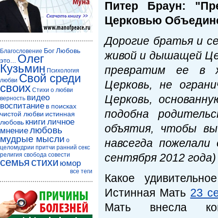
Питер Браун: "Пр
Церковью Объедин
Дорогие братья и с
Бог
Любовь
Благословение
живой и дышащей Цер
Олег
это...
Кузьмин
превратим ее в ж
Психология
Свой среди
любви
Церковь, не огран
своих
Стихи о любви
видео
Церковь, основанн
верность
воспитание
в поисках
подобна родительс
чистой любви
истинная
книги
личное
любовь
объятия, чтобы вы
любовь
мнение
мудрые мысли
о
навсегда пожелали
целомудрии
притчи
ранний секс
религия
свобода совести
сентября 2012 года)
семья
стихи
юмор
все теги
Какое удивительно
Истинная Мать
23 с
Мать внесла ко