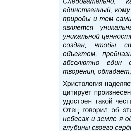
Следовательно, 
единственный, ком
природы и тем сам
является уникаль
уникальной ценность
создан, чтобы с
объектом, предназ
абсолютно един с
творения, обладает,
Христология наделяе
цитирует произнесен
удостоен такой чес
Отец говорил об э
небесах и земле я 
глубины своего серд