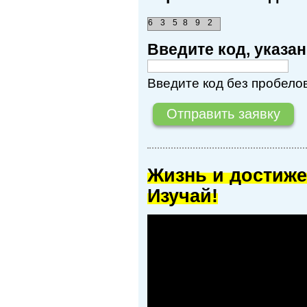
6
3
5
8
9
2
Введите код, указ
Введите код без пробелов
Жизнь и достиже
Изучай!