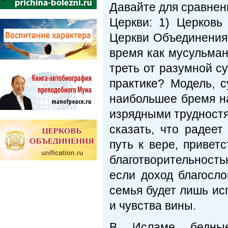
Давайте для сравнен
Церкви: 1) Церковь
Церкви Объединения 
время как мусульман
треть от разумной с
практике? Модель, 
наибольшее бремя на
изрядными трудностя
сказать, что радее
путь к вере, привет
благотворительность
если доход благосл
семья будет лишь ис
и чувства вины.
В Исламе бедные