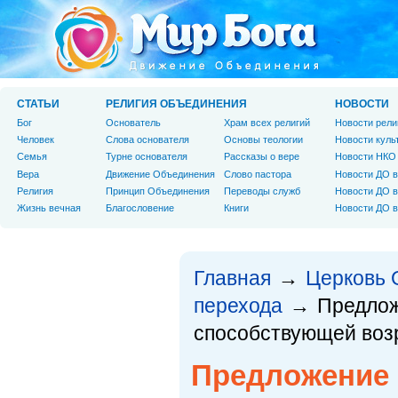
СТАТЬИ
РЕЛИГИЯ ОБЪЕДИНЕНИЯ
НОВОСТИ
Бог
Основатель
Храм всех религий
Новости рели
Человек
Слова основателя
Основы теологии
Новости куль
Cемья
Турне основателя
Рассказы о вере
Новости НКО
Вера
Движение Объединения
Слово пастора
Новости ДО в
Религия
Принцип Объединения
Переводы служб
Новости ДО в
Жизнь вечная
Благословение
Книги
Новости ДО в
Главная
Церковь 
→
перехода
Предлож
→
способствующей воз
Предложение 