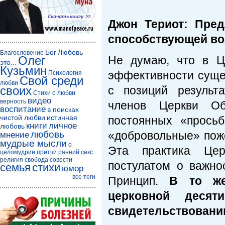
Джон Териот: Пре
способствующей в
Бог
Любовь
Благословение
Олег
Не думаю, что в Ц
это...
Кузьмин
эффективности суще
Психология
Свой среди
любви
своих
с позиций результ
Стихи о любви
видео
верность
членов Церкви Об
воспитание
в поисках
чистой любви
истинная
постоянных «прось
книги
личное
любовь
любовь
«добровольные» пож
мнение
мудрые мысли
о
Эта практика Церк
целомудрии
притчи
ранний секс
религия
свобода совести
постулатом о важно
семья
стихи
юмор
все теги
Принцип.
В то же
церковной десят
свидетельствовани