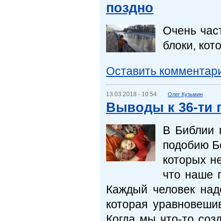
поздно
Очень част
блоки, кот
Оставить комментар
13.03.2018 - 10:54
Олег Кузьмин
Выводы к 36-ти 
В Библии 
подобию Б
которых не
что наше п
Каждый человек над
которая уравновеши
Когда мы что-то соз