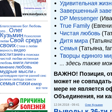
Удивительная жизн
Завершенный заве
DP Messenger
(Ива
True Family
(Евгени
Бог
Любовь
Благословение
Олег
это...
Чистая любовь
(Тат
Кузьмин
Психология
Свой среди
Дитя мира
(Татьяна
любви
своих
Стихи о любви
Семья
(Татьяна, fa
видео
верность
воспитание
в поисках
Творцы единого ми
чистой любви
истинная
... здесь
также
мож
книги
личное
любовь
любовь
мнение
мудрые мысли
о
ВАЖНО! Позиция, от
целомудрии
притчи
ранний секс
религия
свобода совести
может не совпадать 
семья
стихи
юмор
мере не является о
все теги
Объединения, ни ка
12.04.2018 - 09:41
Олег Кузьмин
Выводы к 36-ти 