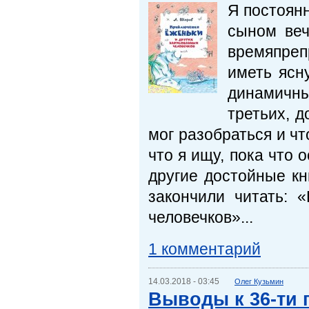
Я постоянн
сыном веч
времяпреп
иметь ясн
динамичн
третьих, д
мог разобраться и чт
что я ищу, пока что 
другие достойные кн
закончили читать: 
человечков»...
1 комментарий
14.03.2018 - 03:45
Олег Кузьмин
Выводы к 36-ти 