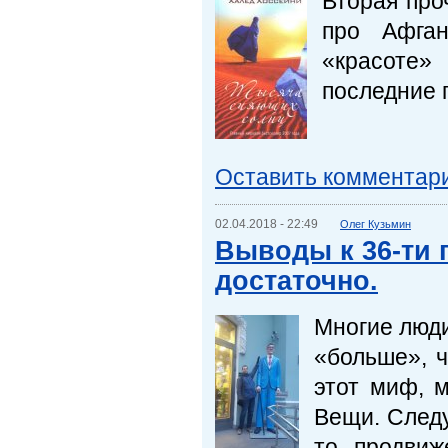
Вторая про
про Афган
«красоте»
последние г
Оставить комментар
02.04.2018 - 22:49
Олег Кузьмин
Выводы к 36-ти 
достаточно.
Многие люди
«больше», ч
этот миф, 
Вещи. Следу
то продвиж