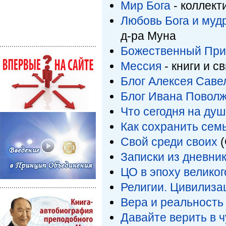
Мир Бога
- коллект
Любовь Бога и муд
д-ра Муна
Божественный При
Мессия
- книги и с
Блог Алексея Саве
Блог Ивана Поволж
Что сегодня на душ
Как сохранить сем
Свой среди своих
(
Записки из дневни
ЦО в эпоху великог
Религии. Цивилиза
Вера и реальность
Давайте верить в 