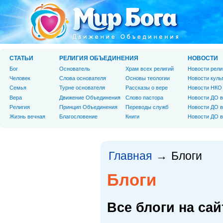
СТАТЬИ
РЕЛИГИЯ ОБЪЕДИНЕНИЯ
НОВОСТИ
Бог
Основатель
Храм всех религий
Новости рели
Человек
Слова основателя
Основы теологии
Новости куль
Cемья
Турне основателя
Рассказы о вере
Новости НКО
Вера
Движение Объединения
Слово пастора
Новости ДО в
Религия
Принцип Объединения
Переводы служб
Новости ДО в
Жизнь вечная
Благословение
Книги
Новости ДО в
Главная
Блоги
→
Блоги
Все блоги на сай